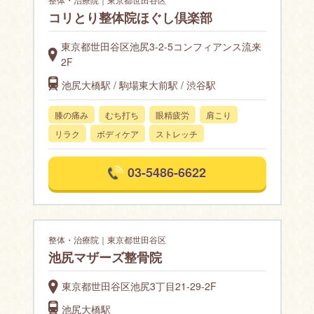
コリとり整体院ほぐし倶楽部
東京都世田谷区池尻3-2-5コンフィアンス流来
2F
池尻大橋駅 / 駒場東大前駅 / 渋谷駅
膝の痛み
むち打ち
眼精疲労
肩こり
リラク
ボディケア
ストレッチ
03-5486-6622
整体・治療院｜東京都世田谷区
池尻マザーズ整骨院
東京都世田谷区池尻3丁目21-29-2F
池尻大橋駅