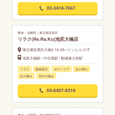
03-3418-7667
整体・治療院｜東京都目黒区
リラク(Re.Ra.Ku)池尻大橋店
東京都目黒区大橋2-16-28パインヒルズ1F
池尻大橋駅 / 中目黒駅 / 駒場東大前駅
リラク
眼精疲労
ボディケア
足の痺れ
足の痛み
背中の痛み
03-6407-8318
整体・治療院｜東京都世田谷区