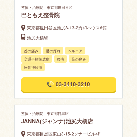
整体・治療院｜東京都世田谷区
巴ともえ整骨院
東京都世田谷区池尻3-13-2秀和ハウスA館
池尻大橋駅
首の痛み
足の痺れ
ヘルニア
交通事故後遺症
腰痛
足の痛み
座骨神経痛
03-3410-3210
整体・治療院｜東京都目黒区
JANNA(ジャンナ)池尻大橋店
東京都目黒区東山3-15-2ソナービル4F