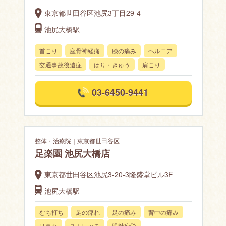
東京都世田谷区池尻3丁目29-4
池尻大橋駅
首こり
座骨神経痛
膝の痛み
ヘルニア
交通事故後遺症
はり・きゅう
肩こり
03-6450-9441
整体・治療院｜東京都世田谷区
足楽園 池尻大橋店
東京都世田谷区池尻3-20-3隆盛堂ビル3F
池尻大橋駅
むち打ち
足の痺れ
足の痛み
背中の痛み
リラク
ストレッチ
眼精疲労