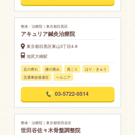
整体・治療院｜東京都目黒区
アキュリア鍼灸治療院
東京都目黒区東山3丁目4-8
池尻大橋駅
足の痺れ
膝の痛み
肩こり
はり・きゅう
交通事故後遺症
ヘルニア
03-5722-0514
整体・治療院｜東京都世田谷区
世田谷佐々木骨盤調整院