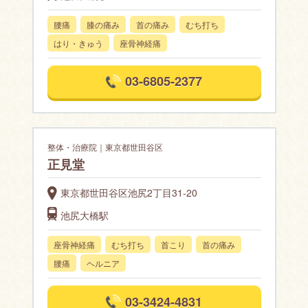
腰痛
膝の痛み
首の痛み
むち打ち
はり・きゅう
座骨神経痛
03-6805-2377
整体・治療院｜東京都世田谷区
正見堂
東京都世田谷区池尻2丁目31-20
池尻大橋駅
座骨神経痛
むち打ち
首こり
首の痛み
腰痛
ヘルニア
03-3424-4831