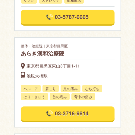
03-5787-6665
整体・治療院｜東京都目黒区
あらき漢和治療院
東京都目黒区東山3丁目1-11
池尻大橋駅
ヘルニア
肩こり
足の痛み
むち打ち
はり・きゅう
首の痛み
背中の痛み
03-3716-9814