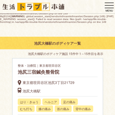
My[8104](
WARNING
): global.session_start(/vendor/ethnam/ethnam/src/Session.php:149): [PHP]
togg
E_WARNING: session_start(): open(/var/app/life-trouble-
front/tmp/sess_69af3b9443cae83c48308145696ccce7dda79695656660c90573dd1a8a31dea7
navi
O_RDWR) failed: デバイスに空き領域がありません (28) in /var/app/life-trouble-
MENU
front/vendor/ethnam/ethnam/src/Session.php on line 149
My[8104](
WARNING
): global.session_start(/vendor/ethnam/ethnam/src/Session.php:149): [PHP]
E_WARNING: session_start(): Failed to read session data: files (path: /var/app/life-trouble-
front/tmp) in /var/app/life-trouble-front/vendor/ethnam/ethnam/src/Session.php on line 149
池尻大橋駅のボディケア一覧
池尻大橋駅のボディケア施設 15件中 1～15件目を表示
整体・治療院｜東京都世田谷区
池尻三宿鍼灸整骨院
東京都世田谷区池尻3丁目21?29
池尻大橋駅
はり・きゅう
ヘルニア
足の痛み
むち打ち
膝の痛み
首の痛み
背中の痛み