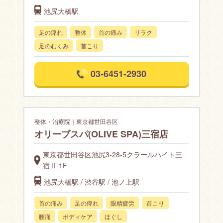
池尻大橋駅
足の痺れ
整体
首の痛み
リラク
足のむくみ
首こり
03-6451-2930
整体・治療院｜東京都世田谷区
オリーブスパ(OLIVE SPA)三宿店
東京都世田谷区池尻3-28-5クラールハイト三
宿Ⅱ 1F
池尻大橋駅 / 渋谷駅 / 池ノ上駅
首の痛み
足の痺れ
眼精疲労
首こり
腰痛
ボディケア
ほぐし