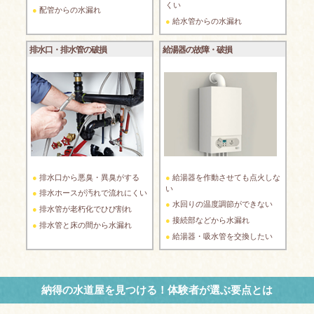
くい
配管からの水漏れ
給水管からの水漏れ
排水口・排水管の破損
給湯器の故障・破損
排水口から悪臭・異臭がする
給湯器を作動させても点火しな
い
排水ホースが汚れで流れにくい
水回りの温度調節ができない
排水管が老朽化でひび割れ
接続部などから水漏れ
排水管と床の間から水漏れ
給湯器・吸水管を交換したい
納得の水道屋を見つける！体験者が選ぶ要点とは