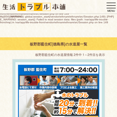
My[856](
WARNING
): global.session_start(/vendor/ethnam/ethnam/src/Session.php:149): [PHP]
togg
E_WARNING: session_start(): open(/var/app/life-trouble-
front/tmp/sess_4d2b224eb4bacef1f349816c4dd5a9089d73d8ea7b7377478679a133aa387490
navi
O_RDWR) failed: デバイスに空き領域がありません (28) in /var/app/life-trouble-
MENU
front/vendor/ethnam/ethnam/src/Session.php on line 149
My[856](
WARNING
): global.session_start(/vendor/ethnam/ethnam/src/Session.php:149): [PHP]
E_WARNING: session_start(): Failed to read session data: files (path: /var/app/life-trouble-
front/tmp) in /var/app/life-trouble-front/vendor/ethnam/ethnam/src/Session.php on line 149
板野郡藍住町[徳島県]の水道屋一覧
板野郡藍住町の水道屋情報 2件中 1～2件目を表示