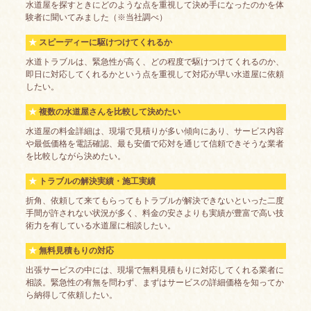
水道屋を探すときにどのような点を重視して決め手になったのかを体
験者に聞いてみました（※当社調べ）
スピーディーに駆けつけてくれるか
水道トラブルは、緊急性が高く、どの程度で駆けつけてくれるのか、
即日に対応してくれるかという点を重視して対応が早い水道屋に依頼
したい。
複数の水道屋さんを比較して決めたい
水道屋の料金詳細は、現場で見積りが多い傾向にあり、サービス内容
や最低価格を電話確認、最も安価で応対を通じて信頼できそうな業者
を比較しながら決めたい。
トラブルの解決実績・施工実績
折角、依頼して来てもらってもトラブルが解決できないといった二度
手間が許されない状況が多く、料金の安さよりも実績が豊富で高い技
術力を有している水道屋に相談したい。
無料見積もりの対応
出張サービスの中には、現場で無料見積もりに対応してくれる業者に
相談。緊急性の有無を問わず、まずはサービスの詳細価格を知ってか
ら納得して依頼したい。