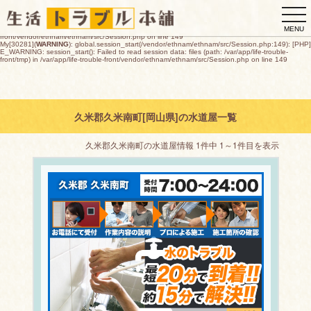
My[30281](
WARNING
): global.session_start(/vendor/ethnam/ethnam/src/Session.php:149): [PHP]
togg
E_WARNING: session_start(): open(/var/app/life-trouble-
front/tmp/sess_b4ebac89060e5b1b10cdd8a68d62cbfce6c26672d1911f971769e0b66aeed124,
navi
O_RDWR) failed: デバイスに空き領域がありません (28) in /var/app/life-trouble-
MENU
front/vendor/ethnam/ethnam/src/Session.php on line 149
My[30281](
WARNING
): global.session_start(/vendor/ethnam/ethnam/src/Session.php:149): [PHP]
E_WARNING: session_start(): Failed to read session data: files (path: /var/app/life-trouble-
front/tmp) in /var/app/life-trouble-front/vendor/ethnam/ethnam/src/Session.php on line 149
久米郡久米南町[岡山県]の水道屋一覧
久米郡久米南町の水道屋情報 1件中 1～1件目を表示