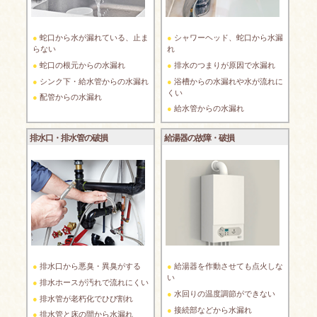
蛇口から水が漏れている、止ま
シャワーヘッド、蛇口から水漏
らない
れ
蛇口の根元からの水漏れ
排水のつまりが原因で水漏れ
シンク下・給水管からの水漏れ
浴槽からの水漏れや水が流れに
くい
配管からの水漏れ
給水管からの水漏れ
排水口・排水管の破損
給湯器の故障・破損
排水口から悪臭・異臭がする
給湯器を作動させても点火しな
い
排水ホースが汚れで流れにくい
水回りの温度調節ができない
排水管が老朽化でひび割れ
接続部などから水漏れ
排水管と床の間から水漏れ