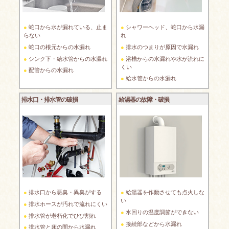
蛇口から水が漏れている、止ま
シャワーヘッド、蛇口から水漏
らない
れ
蛇口の根元からの水漏れ
排水のつまりが原因で水漏れ
シンク下・給水管からの水漏れ
浴槽からの水漏れや水が流れに
くい
配管からの水漏れ
給水管からの水漏れ
排水口・排水管の破損
給湯器の故障・破損
排水口から悪臭・異臭がする
給湯器を作動させても点火しな
い
排水ホースが汚れで流れにくい
水回りの温度調節ができない
排水管が老朽化でひび割れ
接続部などから水漏れ
排水管と床の間から水漏れ