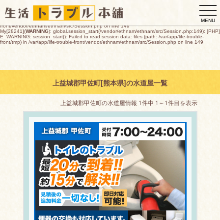
My[28241](
WARNING
): global.session_start(/vendor/ethnam/ethnam/src/Session.php:149): [PHP]
togg
E_WARNING: session_start(): open(/var/app/life-trouble-
front/tmp/sess_28bdf4597ed6412f1ac8451b1820617b08b8e6c633f553630009906e450e75db,
navi
O_RDWR) failed: デバイスに空き領域がありません (28) in /var/app/life-trouble-
MENU
front/vendor/ethnam/ethnam/src/Session.php on line 149
My[28241](
WARNING
): global.session_start(/vendor/ethnam/ethnam/src/Session.php:149): [PHP]
E_WARNING: session_start(): Failed to read session data: files (path: /var/app/life-trouble-
front/tmp) in /var/app/life-trouble-front/vendor/ethnam/ethnam/src/Session.php on line 149
上益城郡甲佐町[熊本県]の水道屋一覧
上益城郡甲佐町の水道屋情報 1件中 1～1件目を表示