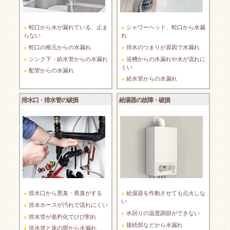
蛇口から水が漏れている、止ま
シャワーヘッド、蛇口から水漏
らない
れ
蛇口の根元からの水漏れ
排水のつまりが原因で水漏れ
シンク下・給水管からの水漏れ
浴槽からの水漏れや水が流れに
くい
配管からの水漏れ
給水管からの水漏れ
排水口・排水管の破損
給湯器の故障・破損
排水口から悪臭・異臭がする
給湯器を作動させても点火しな
い
排水ホースが汚れで流れにくい
水回りの温度調節ができない
排水管が老朽化でひび割れ
接続部などから水漏れ
排水管と床の間から水漏れ