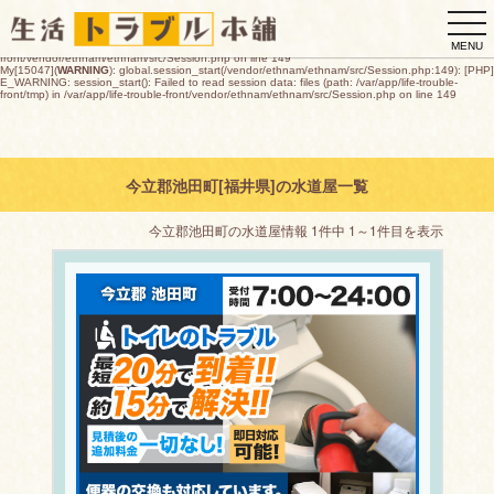
My[15047](
WARNING
): global.session_start(/vendor/ethnam/ethnam/src/Session.php:149): [PHP]
togg
E_WARNING: session_start(): open(/var/app/life-trouble-
front/tmp/sess_85b577e9e2eea1fef44066bf9469a1e7cff69788fb232f3679025b0a3a6f0602,
navi
O_RDWR) failed: デバイスに空き領域がありません (28) in /var/app/life-trouble-
MENU
front/vendor/ethnam/ethnam/src/Session.php on line 149
My[15047](
WARNING
): global.session_start(/vendor/ethnam/ethnam/src/Session.php:149): [PHP]
E_WARNING: session_start(): Failed to read session data: files (path: /var/app/life-trouble-
front/tmp) in /var/app/life-trouble-front/vendor/ethnam/ethnam/src/Session.php on line 149
今立郡池田町[福井県]の水道屋一覧
今立郡池田町の水道屋情報 1件中 1～1件目を表示