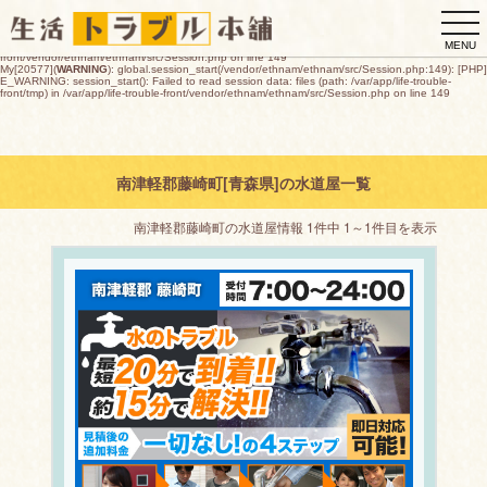
My[20577](
WARNING
): global.session_start(/vendor/ethnam/ethnam/src/Session.php:149): [PHP]
togg
E_WARNING: session_start(): open(/var/app/life-trouble-
front/tmp/sess_28c81a24f31524c74d5b8845fe9ea2e7b395961ac950d72e70f774b7a2c275e5,
navi
O_RDWR) failed: デバイスに空き領域がありません (28) in /var/app/life-trouble-
MENU
front/vendor/ethnam/ethnam/src/Session.php on line 149
My[20577](
WARNING
): global.session_start(/vendor/ethnam/ethnam/src/Session.php:149): [PHP]
E_WARNING: session_start(): Failed to read session data: files (path: /var/app/life-trouble-
front/tmp) in /var/app/life-trouble-front/vendor/ethnam/ethnam/src/Session.php on line 149
南津軽郡藤崎町[青森県]の水道屋一覧
南津軽郡藤崎町の水道屋情報 1件中 1～1件目を表示