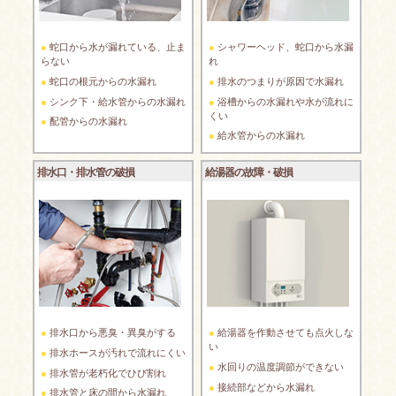
蛇口から水が漏れている、止ま
シャワーヘッド、蛇口から水漏
らない
れ
蛇口の根元からの水漏れ
排水のつまりが原因で水漏れ
シンク下・給水管からの水漏れ
浴槽からの水漏れや水が流れに
くい
配管からの水漏れ
給水管からの水漏れ
排水口・排水管の破損
給湯器の故障・破損
排水口から悪臭・異臭がする
給湯器を作動させても点火しな
い
排水ホースが汚れで流れにくい
水回りの温度調節ができない
排水管が老朽化でひび割れ
接続部などから水漏れ
排水管と床の間から水漏れ