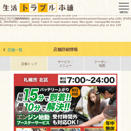
My[17837](
WARNING
): global.session_start(/vendor/ethnam/ethnam/src/Session.php:149): [PHP]
togg
E_WARNING: session_start(): open(/var/app/life-trouble-
front/tmp/sess_bf164775ed9cfaf2360d031f6c874f4e944c9ec30e4c21e842148885a4f2e92c,
navi
O_RDWR) failed: デバイスに空き領域がありません (28) in /var/app/life-trouble-
MENU
front/vendor/ethnam/ethnam/src/Session.php on line 149
My[17837](
WARNING
): global.session_start(/vendor/ethnam/ethnam/src/Session.php:149): [PHP]
E_WARNING: session_start(): Failed to read session data: files (path: /var/app/life-trouble-
front/tmp) in /var/app/life-trouble-front/vendor/ethnam/ethnam/src/Session.php on line 149
店舗詳細情報
店舗一覧
サービス・
クーポン・
店舗トップ
メニュー
地図