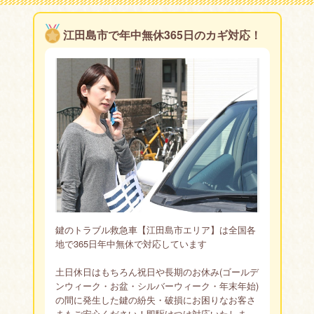
▼よくお問合せいただく鍵の種類
ディスクシリンダー錠（ウェーハータンブラー錠）/ピンタ
江田島市で年中無休365日のカギ対応！
ンブラー錠（ピンシリンダー錠）/ディンプルシリンダー
錠/マグネットタンブラーシリンダー錠/ロータリーディス
クタンブラー錠/暗証番号錠/リモコンキー（リモートキ
ー）/スマートキーなど
その他、他社で断られた難易度の高い鍵のお悩みイモビラ
イザーなども対応。
全国各地365日、最短15分でお客様の元に出張しますの
で、まずはおなじみの出張鍵屋鍵のトラブル救急車【江田
島市エリア】までお電話下さい。
※鍵交換や補助錠などの新規の取付けやその他特殊なケー
スな場合、お日にちをいただくことがございます。
鍵のトラブル救急車【江田島市エリア】は全国各
地で365日年中無休で対応しています
土日休日はもちろん祝日や長期のお休み(ゴールデ
ンウィーク・お盆・シルバーウィーク・年末年始)
の間に発生した鍵の紛失・破損にお困りなお客さ
まもご安心ください！即駆けつけ対応いたしま