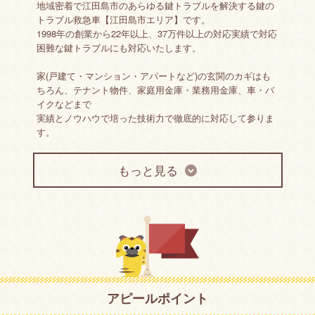
地域密着で江田島市のあらゆる鍵トラブルを解決する鍵の
トラブル救急車【江田島市エリア】です。
1998年の創業から22年以上、37万件以上の対応実績で対応
困難な鍵トラブルにも対応いたします。
家(戸建て・マンション・アパートなど)の玄関のカギはも
ちろん、テナント物件、家庭用金庫・業務用金庫、車・バ
イクなどまで
実績とノウハウで培った技術力で徹底的に対応して参りま
す。
緊急度の高い「鍵をなくす・落としてしまった(紛失)」
もっと見る
「鍵を壊してしまった(破損)」などの鍵のトラブルにスピ
ーディーに対応。
地元密着サービスだからできるスピードで、最短15分で駆
けつけます。
対応は鍵開け(施錠・開錠)、鍵修理、鍵の作成(・スペアキ
―・合鍵・鍵交換)から新規取付け(補助錠・電池錠)・鍵の
部品交換、鍵穴の詰まり、鍵の閉じ込め(インロック・イン
キー)まで幅広く行っておりますので、お気軽に何でもご相
アピールポイント
談ください