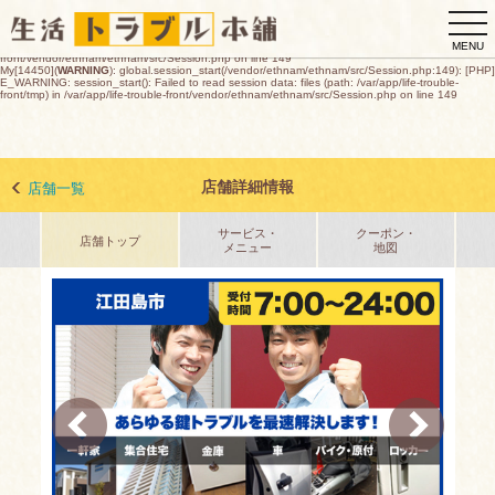
My[14450](
WARNING
): global.session_start(/vendor/ethnam/ethnam/src/Session.php:149): [PHP]
togg
E_WARNING: session_start(): open(/var/app/life-trouble-
front/tmp/sess_bf2abf2095f82e6d2b2eac5a36ea24eaf3816cc1e8014b3c618d0c894afe88de,
navi
O_RDWR) failed: デバイスに空き領域がありません (28) in /var/app/life-trouble-
MENU
front/vendor/ethnam/ethnam/src/Session.php on line 149
My[14450](
WARNING
): global.session_start(/vendor/ethnam/ethnam/src/Session.php:149): [PHP]
E_WARNING: session_start(): Failed to read session data: files (path: /var/app/life-trouble-
front/tmp) in /var/app/life-trouble-front/vendor/ethnam/ethnam/src/Session.php on line 149
店舗詳細情報
店舗一覧
サービス・
クーポン・
店舗トップ
メニュー
地図