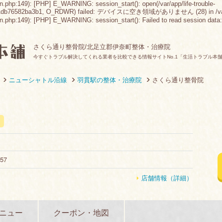
n.php:149): [PHP] E_WARNING: session_start(): open(/var/app/life-trouble-
1db76582ba3b1, O_RDWR) failed: デバイスに空き領域がありません (28) in /var/app/lif
php:149): [PHP] E_WARNING: session_start(): Failed to read session data: files
さくら通り整骨院/北足立郡伊奈町整体・治療院
今すぐトラブル解決してくれる業者を比較できる情報サイトNo.1「生活トラブル本
ニューシャトル沿線
羽貫駅の整体・治療院
さくら通り整骨院
57
店舗情報（詳細）
ニュー
クーポン・地図