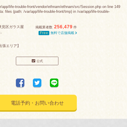
e-trouble-front/vendor/ethnam/ethnam/src/Session.php on line 149
es (path: /var/app/life-trouble-front/tmp) in /var/app/life-trouble-
256,479
市伏見区ガラス屋
掲載業者数
件
Free
無料で店舗掲載
舗」
 出張エリア】
公式
電話予約・お問い合わせ