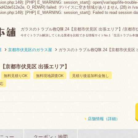
sion.php:149): [PHP] E_WARNING: session_start(): open(/var/app/life-trouble-
65d42de512e2e, O_RDWR) failed: デバイスに空き領域がありません (28) in /var/app/lif
n.php:149): [PHP] E_WARNING: session_start(): Failed to read session data: fil
ガラスのトラブル救Q隊.24【京都市伏見区 出張エリア】/京都
今すぐトラブル解決してくれる業者を比較できる情報サイトNo.1「生活トラブル本
屋
京都市伏見区のガラス屋
ガラスのトラブル救Q隊.24【京都市伏見区
4【京都市伏見区 出張エリア】
無料見積りOK
無料現地調査OK
見積り後追加料金無し
応
店舗情報（詳細）
ニュー
クーポン・地図