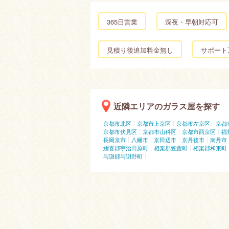
365日営業
深夜・早朝対応可
見積り後追加料金無し
サポート
近隣エリアのガラス屋を探す
京都市北区
京都市上京区
京都市左京区
京都
京都市伏見区
京都市山科区
京都市西京区
福
長岡京市
八幡市
京田辺市
京丹後市
南丹市
綴喜郡宇治田原町
相楽郡笠置町
相楽郡和束町
与謝郡与謝野町