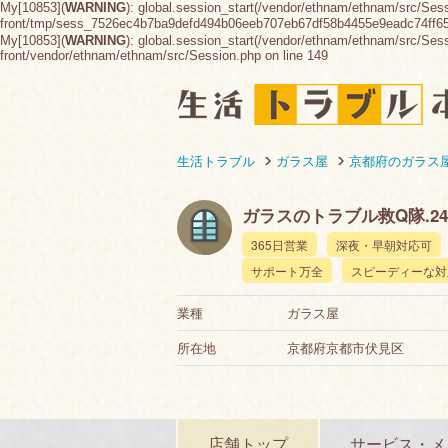
My[10853](
WARNING
): global.session_start(/vendor/ethnam/ethnam/src/Ses
front/tmp/sess_7526ec4b7ba9defd494b06eeb707eb67df58b4455e9eadc74ff
My[10853](
WARNING
): global.session_start(/vendor/ethnam/ethnam/src/Sessio
front/vendor/ethnam/ethnam/src/Session.php on line 149
生活トラブル
ガラス屋
京都府のガラス
ガラスのトラブル救Q隊.2
365日営業
深夜・早朝対応可
サポート万全
スピーディーな対
業種
ガラス屋
所在地
京都府京都市伏見区
店舗トップ
サービス・メ