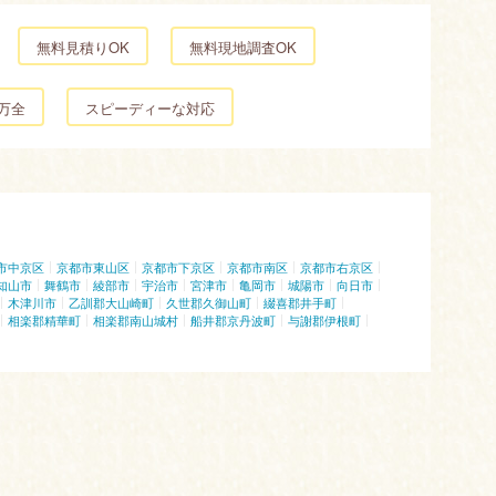
無料見積りOK
無料現地調査OK
万全
スピーディーな対応
市中京区
京都市東山区
京都市下京区
京都市南区
京都市右京区
知山市
舞鶴市
綾部市
宇治市
宮津市
亀岡市
城陽市
向日市
木津川市
乙訓郡大山崎町
久世郡久御山町
綴喜郡井手町
相楽郡精華町
相楽郡南山城村
船井郡京丹波町
与謝郡伊根町