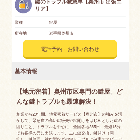
鍵のトラブル救急車【奥州市 出張エ
リア】
業種
鍵屋
所在地
岩手県奥州市
電話予約・お問い合わせ
基本情報
【地元密着】奥州市区専門の鍵屋。ど
んな鍵トラブルも最速解決！
創業から20年間。地元密着サービス【奥州市】の強みを活
かして、緊急度の高い鍵紛失や鍵開けをはじめとした鍵の
困りごと、トラブルを中心に、全国各地365日、最短15分
でお客様の元に出張します。主に鍵交換、鍵開け（開
錠）、鍵修理、鍵作製などの鍵トラブルに確実でスピーデ