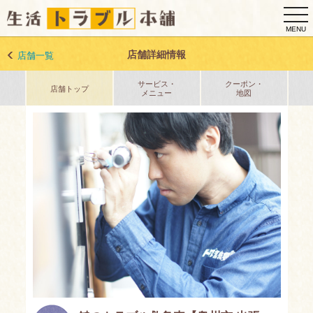
togg
navi
MENU
店舗詳細情報
店舗一覧
サービス・
クーポン・
店舗トップ
メニュー
地図