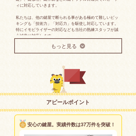
ィに対応していきます。
私たちは、他の鍵屋で断られる事がある極めて難しいピッ
キングも「技術力」「対応力」を駆使し対応しています。
特にイモビライザーの対応なども当社の熟練スタッフが誠
心誠意に対応します。
もっと見る
玄関や車、金庫の鍵をなくして困ったり、鍵折れによる解
錠が困難な場合は最適な方法でカギ開けや鍵修理を行って
いきます。鍵交換や補助錠などの新規の取付けや特殊なケ
ース以外ならその場で対応！車やバイクのインロック（鍵
の閉じ込め）による開錠およびキーの作成も現場で対応！
金庫は家庭用から業務用までお任せ下さい。
まずはおなじみの出張鍵屋「カギのトラブル救急車」まで
お電話下さい。
アピールポイント
安心の鍵屋。実績件数は37万件を突破！