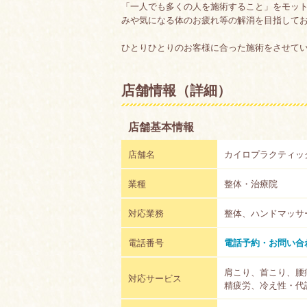
「一人でも多くの人を施術すること」をモッ
みや気になる体のお疲れ等の解消を目指して
ひとりひとりのお客様に合った施術をさせて
店舗情報（詳細）
店舗基本情報
店舗名
カイロプラクティッ
業種
整体・治療院
対応業務
整体、ハンドマッサ
電話番号
電話予約・お問い合
肩こり、首こり、腰
対応サービス
精疲労、冷え性・代