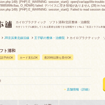
sion.php:149): [PHP] E_WARNING: session_start(): open(/var/app/life-trouble-
578885899c8aa, O_RDWR) failed: デバイスに空き領域がありません (28) in /var/app/lif
n.php:149): [PHP] E_WARNING: session_start(): Failed to read session data: fil
カイロプラクティック ソフト清和/北区整体・治療院
今すぐトラブル解決してくれる業者を比較できる情報サイトNo.1「生活トラブル本
JR京浜東北線沿線
王子駅の整体・治療院
カイロプラクティック 
フト清和
電話予約OK
カード支払OK
夜20時以降も受付OK
2
店舗情報（詳細）