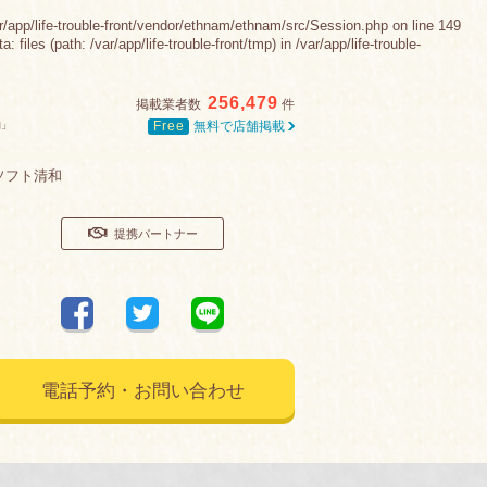
e-trouble-front/vendor/ethnam/ethnam/src/Session.php on line 149
es (path: /var/app/life-trouble-front/tmp) in /var/app/life-trouble-
256,479
掲載業者数
件
Free
無料で店舗掲載
舗」
ソフト清和
提携パートナー
電話予約・お問い合わせ