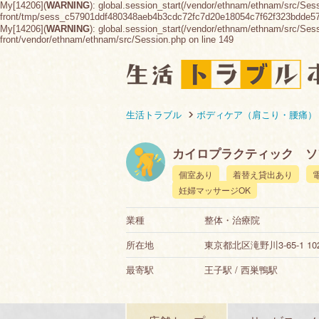
My[14206](
WARNING
): global.session_start(/vendor/ethnam/ethnam/src/Ses
front/tmp/sess_c57901ddf480348aeb4b3cdc72fc7d20e18054c7f62f323bdde
My[14206](
WARNING
): global.session_start(/vendor/ethnam/ethnam/src/Sessio
front/vendor/ethnam/ethnam/src/Session.php on line 149
生活トラブル
ボディケア（肩こり・腰痛）
カイロプラクティック ソ
個室あり
着替え貸出あり
妊婦マッサージOK
業種
整体・治療院
所在地
東京都北区滝野川3-65-1 10
最寄駅
王子駅 / 西巣鴨駅