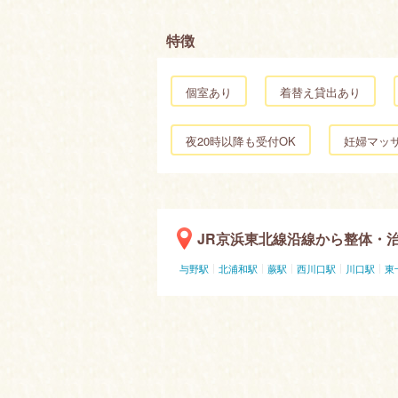
特徴
個室あり
着替え貸出あり
夜20時以降も受付OK
妊婦マッ
JR京浜東北線沿線から整体・
与野駅
北浦和駅
蕨駅
西川口駅
川口駅
東