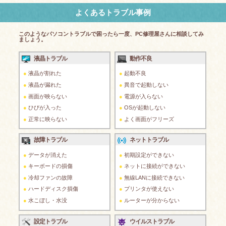
よくあるトラブル事例
このようなパソコントラブルで困ったら一度、PC修理屋さんに相談してみ
ましょう。
液晶トラブル
動作不良
液晶が割れた
起動不良
液晶が漏れた
異音で起動しない
画面が映らない
電源が入らない
ひびが入った
OSが起動しない
正常に映らない
よく画面がフリーズ
故障トラブル
ネットトラブル
データが消えた
初期設定ができない
キーボードの損傷
ネットに接続ができない
冷却ファンの故障
無線LANに接続できない
ハードディスク損傷
プリンタが使えない
水こぼし・水没
ルーターが分からない
設定トラブル
ウイルストラブル