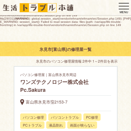
My[29031](
WARNING
): global.session_start(/vendor/ethnam/ethnam/src/Session.php:149): [PHP]
togg
E_WARNING: session_start(): open(/var/app/life-trouble-
front/tmp/sess_f68269fad45fb42fc7aa85b71c10fb8fd42348c9cd348699ff327d6b4bd5618f,
navi
O_RDWR) failed: デバイスに空き領域がありません (28) in /var/app/life-trouble-
MENU
front/vendor/ethnam/ethnam/src/Session.php on line 149
My[29031](
WARNING
): global.session_start(/vendor/ethnam/ethnam/src/Session.php:149): [PHP]
E_WARNING: session_start(): Failed to read session data: files (path: /var/app/life-trouble-
front/tmp) in /var/app/life-trouble-front/vendor/ethnam/ethnam/src/Session.php on line 149
氷見市[富山県]の修理屋一覧
氷見市のパソコン修理屋情報 2件中 1～2件目を表示
パソコン修理屋｜富山県氷見市周辺
ワンズテクノロジー株式会社
Pc.Sakura
富山県氷見市窪2153-7
パソコン修理
パソコントラブル
PC修理
PCトラブル
液晶割れ
画面が映らない