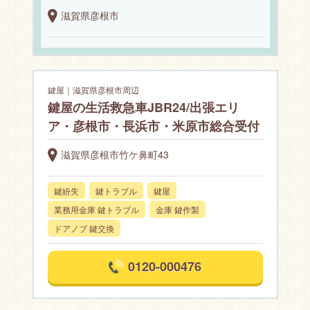
滋賀県彦根市
鍵屋｜滋賀県彦根市周辺
鍵屋の生活救急車JBR24/出張エリ
ア・彦根市・長浜市・米原市総合受付
滋賀県彦根市竹ケ鼻町43
鍵紛失
鍵トラブル
鍵屋
業務用金庫 鍵トラブル
金庫 鍵作製
ドアノブ 鍵交換
0120-000476