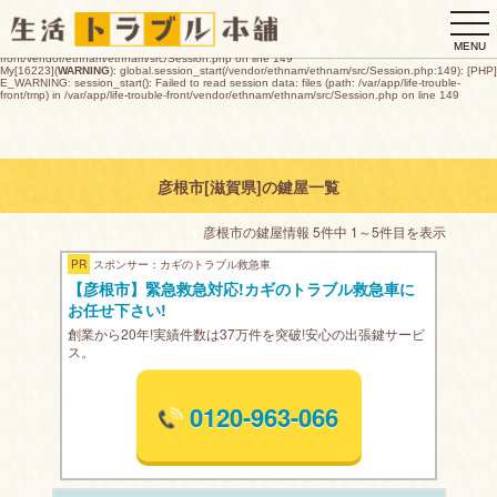
My[16223](
WARNING
): global.session_start(/vendor/ethnam/ethnam/src/Session.php:149): [PHP]
togg
E_WARNING: session_start(): open(/var/app/life-trouble-
front/tmp/sess_70a6267597fc12e5c7a4138157d083c6c9c10cc3ec8291b18a4966286e43f9ab,
navi
O_RDWR) failed: デバイスに空き領域がありません (28) in /var/app/life-trouble-
MENU
front/vendor/ethnam/ethnam/src/Session.php on line 149
My[16223](
WARNING
): global.session_start(/vendor/ethnam/ethnam/src/Session.php:149): [PHP]
E_WARNING: session_start(): Failed to read session data: files (path: /var/app/life-trouble-
front/tmp) in /var/app/life-trouble-front/vendor/ethnam/ethnam/src/Session.php on line 149
彦根市[滋賀県]の鍵屋一覧
彦根市の鍵屋情報 5件中 1～5件目を表示
PR
スポンサー：カギのトラブル救急車
【彦根市】緊急救急対応!カギのトラブル救急車に
お任せ下さい!
創業から20年!実績件数は37万件を突破!安心の出張鍵サービ
ス。
0120-963-066