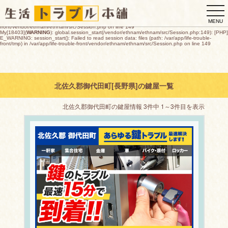
My[18403](
WARNING
): global.session_start(/vendor/ethnam/ethnam/src/Session.php:149): [PHP]
togg
E_WARNING: session_start(): open(/var/app/life-trouble-
front/tmp/sess_30deaa7c644091ed8a97903152cfd52f3b174e85bd515e66dbf1f55ef3fb21fd,
navi
O_RDWR) failed: デバイスに空き領域がありません (28) in /var/app/life-trouble-
MENU
front/vendor/ethnam/ethnam/src/Session.php on line 149
My[18403](
WARNING
): global.session_start(/vendor/ethnam/ethnam/src/Session.php:149): [PHP]
E_WARNING: session_start(): Failed to read session data: files (path: /var/app/life-trouble-
front/tmp) in /var/app/life-trouble-front/vendor/ethnam/ethnam/src/Session.php on line 149
北佐久郡御代田町[長野県]の鍵屋一覧
北佐久郡御代田町の鍵屋情報 3件中 1～3件目を表示