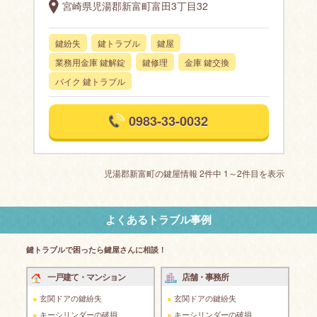
宮崎県児湯郡新富町富田3丁目32
鍵紛失
鍵トラブル
鍵屋
業務用金庫 鍵解錠
鍵修理
金庫 鍵交換
バイク 鍵トラブル
0983-33-0032
児湯郡新富町の鍵屋情報 2件中 1～2件目を表示
よくあるトラブル事例
鍵トラブルで困ったら鍵屋さんに相談！
一戸建て・マンション
店舗・事務所
玄関ドアの鍵紛失
玄関ドアの鍵紛失
キーシリンダーの破損
キーシリンダーの破損