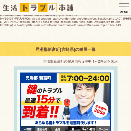
My[16407](
WARNING
): global.session_start(/vendor/ethnam/ethnam/src/Session.php:149): [PHP]
togg
E_WARNING: session_start(): open(/var/app/life-trouble-
front/tmp/sess_d2ce0bd5bc8e5a8c311389a53af31ec19cbaa76df9153cff17e88d848ff7d08b,
navi
O_RDWR) failed: デバイスに空き領域がありません (28) in /var/app/life-trouble-
MENU
front/vendor/ethnam/ethnam/src/Session.php on line 149
My[16407](
WARNING
): global.session_start(/vendor/ethnam/ethnam/src/Session.php:149): [PHP]
E_WARNING: session_start(): Failed to read session data: files (path: /var/app/life-trouble-
front/tmp) in /var/app/life-trouble-front/vendor/ethnam/ethnam/src/Session.php on line 149
児湯郡新富町[宮崎県]の鍵屋一覧
児湯郡新富町の鍵屋情報 2件中 1～2件目を表示