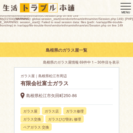
My[31504](
WARNING
): global.session_start(/vendor/ethnam/ethnam/src/Session.php:149): [PHP]
togg
E_WARNING: session_start(): open(/var/app/life-trouble-
front/tmp/sess_a83832511f5e0856d87cb8b94dad11f9ebe1092408da855bcd7c04c73cdc2cac,
navi
O_RDWR) failed: デバイスに空き領域がありません (28) in /var/app/life-trouble-
MENU
front/vendor/ethnam/ethnam/src/Session.php on line 149
My[31504](
WARNING
): global.session_start(/vendor/ethnam/ethnam/src/Session.php:149): [PHP]
E_WARNING: session_start(): Failed to read session data: files (path: /var/app/life-trouble-
front/tmp) in /var/app/life-trouble-front/vendor/ethnam/ethnam/src/Session.php on line 149
島根県のガラス屋一覧
島根県のガラス屋情報 69件中 1～30件目を表示
ガラス屋｜島根県松江市周辺
有限会社富士ガラス
島根県松江市矢田町250-86
ガラス屋
ガラス店
ガラス修理
ガラス交換
ガラスひび割れ 修理
ペアガラス 交換