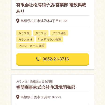
有限会社松浦硝子店/営業部 複数掲載
あり
島根県松江市浜乃木4丁目10-88
ガラス屋
ガラス店
ガラス修理
ガラス交換
引き戸ガラス 修理
フロントガラス 修理
0852-21-3716
ガラス屋｜島根県出雲市周辺
福間商事株式会社住環境開発部
島根県出雲市長浜町1372-8