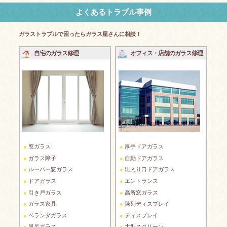
よくあるトラブル事例
ガラストラブルで困ったらガラス屋さんに相談！
自宅のガラス修理
オフィス・店舗のガラス修理
窓ガラス
厚手ドアガラス
ガラス障子
自動ドアガラス
ルーバー窓ガラス
出入り口ドアガラス
ドアガラス
エントランス
引き戸ガラス
高所窓ガラス
ガラス家具
陳列ディスプレイ
ベランダガラス
ディスプレイ
風呂ガラス
大型スクリーン