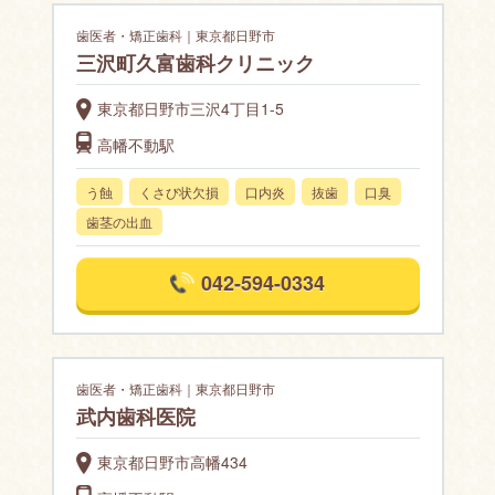
歯医者・矯正歯科｜東京都日野市
三沢町久富歯科クリニック
東京都日野市三沢4丁目1-5
高幡不動駅
う蝕
くさび状欠損
口内炎
抜歯
口臭
歯茎の出血
042-594-0334
歯医者・矯正歯科｜東京都日野市
武内歯科医院
東京都日野市高幡434