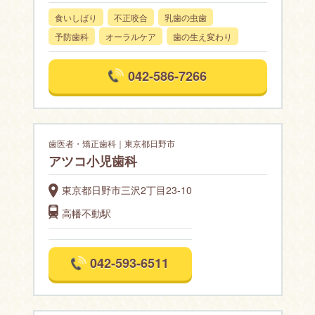
食いしばり
不正咬合
乳歯の虫歯
予防歯科
オーラルケア
歯の生え変わり
042-586-7266
歯医者・矯正歯科｜東京都日野市
アツコ小児歯科
東京都日野市三沢2丁目23-10
高幡不動駅
042-593-6511