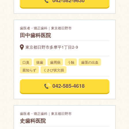
042-582-9630
歯医者・矯正歯科｜東京都日野市
田中歯科医院
東京都日野市多摩平1丁目2-9
口臭
抜歯
歯周病
う蝕
歯茎の出血
親知らず
くさび状欠損
042-585-4618
歯医者・矯正歯科｜東京都日野市
史歯科医院