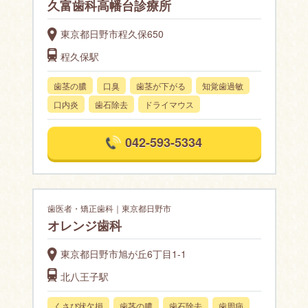
久富歯科高幡台診療所
東京都日野市程久保650
程久保駅
歯茎の膿
口臭
歯茎が下がる
知覚歯過敏
口内炎
歯石除去
ドライマウス
042-593-5334
歯医者・矯正歯科｜東京都日野市
オレンジ歯科
東京都日野市旭が丘6丁目1-1
北八王子駅
くさび状欠損
歯茎の膿
歯石除去
歯周病