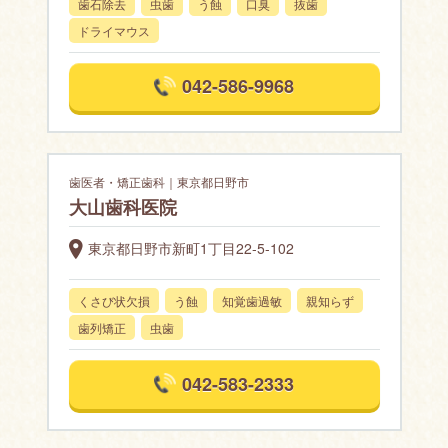
歯石除去
虫歯
う蝕
口臭
抜歯
ドライマウス
042-586-9968
歯医者・矯正歯科｜東京都日野市
大山歯科医院
東京都日野市新町1丁目22-5-102
くさび状欠損
う蝕
知覚歯過敏
親知らず
歯列矯正
虫歯
042-583-2333