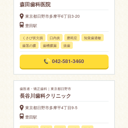
森田歯科医院
東京都日野市多摩平6丁目3-20
豊田駅
くさび状欠損
口内炎
磨耗症
知覚歯過敏
歯茎の膿
歯槽膿漏
抜歯
042-581-3460
歯医者・矯正歯科｜東京都日野市
長谷川歯科クリニック
東京都日野市多摩平4丁目9-5
豊田駅