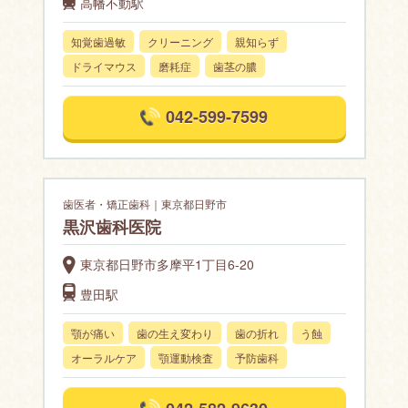
高幡不動駅
知覚歯過敏
クリーニング
親知らず
ドライマウス
磨耗症
歯茎の膿
042-599-7599
歯医者・矯正歯科｜東京都日野市
黒沢歯科医院
東京都日野市多摩平1丁目6-20
豊田駅
顎が痛い
歯の生え変わり
歯の折れ
う蝕
オーラルケア
顎運動検査
予防歯科