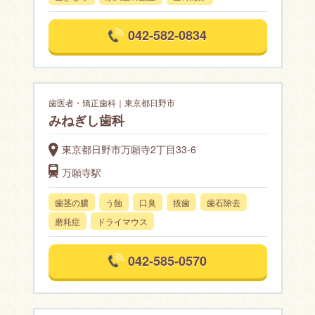
042-582-0834
歯医者・矯正歯科｜東京都日野市
みねぎし歯科
東京都日野市万願寺2丁目33-6
万願寺駅
歯茎の膿
う蝕
口臭
抜歯
歯石除去
磨耗症
ドライマウス
042-585-0570