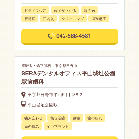
ドライマウス
歯茎が下がる
歯周病
磨耗症
口内炎
クリーニング
歯列矯正
042-586-4581
歯医者・矯正歯科｜東京都日野市
SERAデンタルオフィス平山城址公園
駅前歯科
東京都日野市平山5丁目38-2
平山城址公園駅
噛み合わせ
根管治療
虫歯
歯の折れ
歯の痛み
インプラント