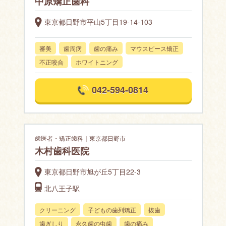
中原矯正歯科
東京都日野市平山5丁目19-14-103
審美
歯周病
歯の痛み
マウスピース矯正
不正咬合
ホワイトニング
042-594-0814
歯医者・矯正歯科｜東京都日野市
木村歯科医院
東京都日野市旭が丘5丁目22-3
北八王子駅
クリーニング
子どもの歯列矯正
抜歯
歯ぎしり
永久歯の虫歯
歯の痛み