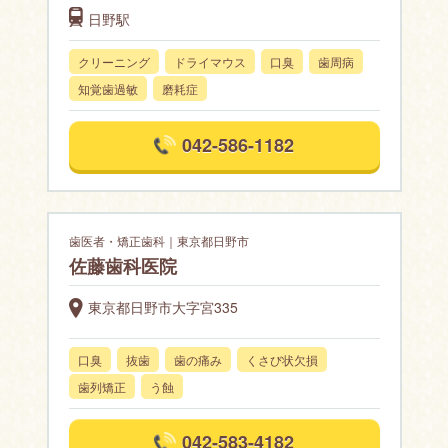
日野駅
クリーニング
ドライマウス
口臭
歯周病
知覚歯過敏
磨耗症
042-586-1182
歯医者・矯正歯科｜東京都日野市
佐藤歯科医院
東京都日野市大字宮335
口臭
抜歯
歯の痛み
くさび状欠損
歯列矯正
う蝕
042-583-4182