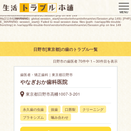
My[21184](
WARNING
): global.session_start(/vendor/ethnam/ethnam/src/Session.php:149): [PHP]
togg
E_WARNING: session_start(): open(/var/app/life-trouble-
front/tmp/sess_f5965a1fa16613f49fc4c2471a5e27ab10d8d1439fbba97f5501eef1f3d5025d,
navi
O_RDWR) failed: デバイスに空き領域がありません (28) in /var/app/life-trouble-
MENU
front/vendor/ethnam/ethnam/src/Session.php on line 149
My[21184](
WARNING
): global.session_start(/vendor/ethnam/ethnam/src/Session.php:149): [PHP]
E_WARNING: session_start(): Failed to read session data: files (path: /var/app/life-trouble-
front/tmp) in /var/app/life-trouble-front/vendor/ethnam/ethnam/src/Session.php on line 149
日野市[東京都]の歯のトラブル一覧
日野市の歯医者 70件中 1～30件目を表示
歯医者・矯正歯科｜東京都日野市
やなぎおか歯科医院
東京都日野市高幡1007-3-201
永久歯の虫歯
抜歯
口唇裂
クリーニング
ブラキシズム
噛み合わせ