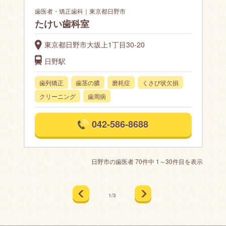
歯医者・矯正歯科｜東京都日野市
たけい歯科室
東京都日野市大坂上1丁目30-20
日野駅
歯列矯正
歯茎の膿
磨耗症
くさび状欠損
クリーニング
歯周病
042-586-8688
日野市の歯医者 70件中 1～30件目を表示
1/3