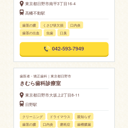
東京都日野市南平3丁目16-4
高幡不動駅
歯茎の膿
くさび状欠損
口内炎
歯茎の出血
虫歯
口臭
042-593-7949
歯医者・矯正歯科｜東京都日野市
きむら歯科診療室
東京都日野市大坂上2丁目8-11
日野駅
クリーニング
ドライマウス
親知らず
歯茎の膿
口内炎
磨耗症
歯槽膿漏