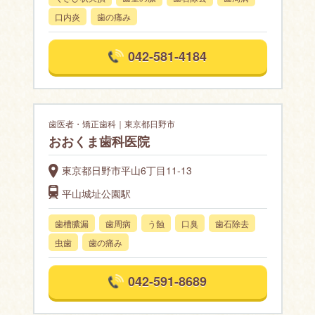
口内炎
歯の痛み
042-581-4184
歯医者・矯正歯科｜東京都日野市
おおくま歯科医院
東京都日野市平山6丁目11-13
平山城址公園駅
歯槽膿漏
歯周病
う蝕
口臭
歯石除去
虫歯
歯の痛み
042-591-8689