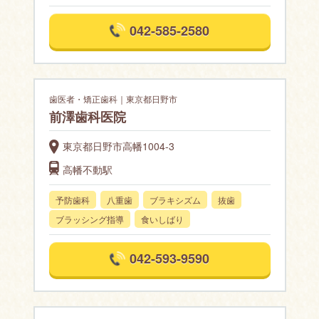
042-585-2580
歯医者・矯正歯科｜東京都日野市
前澤歯科医院
東京都日野市高幡1004-3
高幡不動駅
予防歯科
八重歯
ブラキシズム
抜歯
ブラッシング指導
食いしばり
042-593-9590