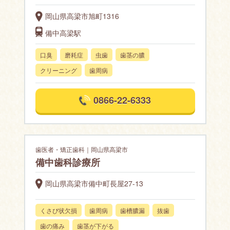
岡山県高梁市旭町1316
備中高梁駅
口臭
磨耗症
虫歯
歯茎の膿
クリーニング
歯周病
0866-22-6333
歯医者・矯正歯科｜岡山県高梁市
備中歯科診療所
岡山県高梁市備中町長屋27-13
くさび状欠損
歯周病
歯槽膿漏
抜歯
歯の痛み
歯茎が下がる