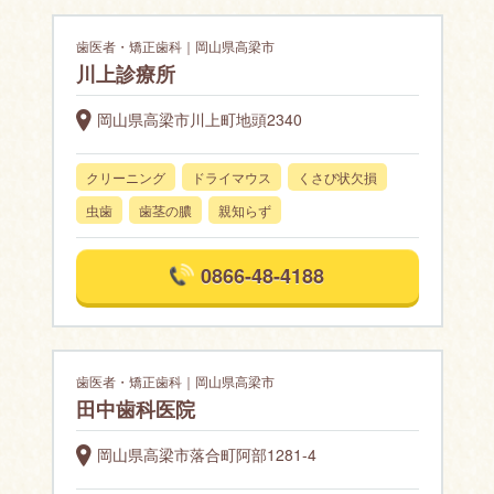
歯医者・矯正歯科｜岡山県高梁市
川上診療所
岡山県高梁市川上町地頭2340
クリーニング
ドライマウス
くさび状欠損
虫歯
歯茎の膿
親知らず
0866-48-4188
歯医者・矯正歯科｜岡山県高梁市
田中歯科医院
岡山県高梁市落合町阿部1281-4