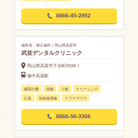
0866-45-2952
歯医者・矯正歯科｜岡山県高梁市
武並デンタルクリニック
岡山県高梁市下谷町5038-1
備中高梁駅
歯茎の膿
抜歯
う蝕
クリーニング
口臭
知覚歯過敏
ドライマウス
0866-56-3366