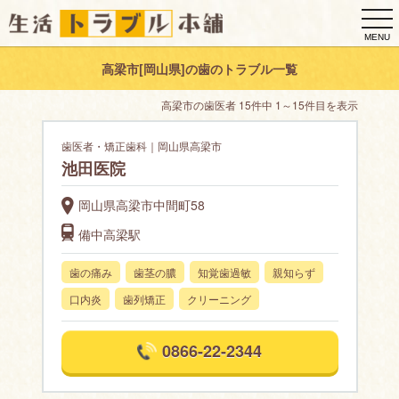
togg
navi
MENU
高梁市[岡山県]の歯のトラブル一覧
高梁市の歯医者 15件中 1～15件目を表示
歯医者・矯正歯科｜岡山県高梁市
池田医院
岡山県高梁市中間町58
備中高梁駅
歯の痛み
歯茎の膿
知覚歯過敏
親知らず
口内炎
歯列矯正
クリーニング
0866-22-2344