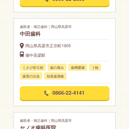
歯医者・矯正歯科｜岡山県高梁市
中田歯科
岡山県高梁市正宗町1905
備中高梁駅
くさび状欠損
歯の痛み
歯槽膿漏
う蝕
歯茎の出血
知覚歯過敏
0866-22-4141
歯医者・矯正歯科｜岡山県高梁市
セノオ歯科医院