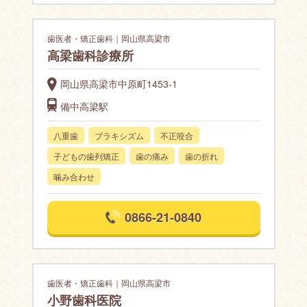
歯医者・矯正歯科｜岡山県高梁市
高梁歯科診療所
岡山県高梁市中原町1453-1
備中高梁駅
八重歯
ブラキシズム
不正咬合
子どもの歯列矯正
歯の痛み
歯の折れ
噛み合わせ
0866-21-0840
歯医者・矯正歯科｜岡山県高梁市
小野歯科医院