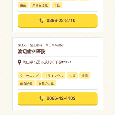
抜歯
知覚歯過敏
う蝕
0866-22-2710
歯医者・矯正歯科｜岡山県高梁市
渡辺歯科医院
岡山県高梁市成羽町下原898-1
クリーニング
ドライマウス
虫歯
抜歯
歯石除去
歯茎の出血
0866-42-4182