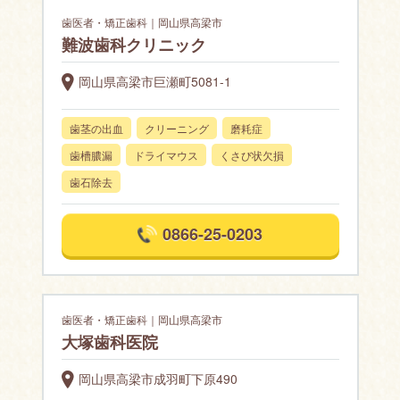
歯医者・矯正歯科｜岡山県高梁市
難波歯科クリニック
岡山県高梁市巨瀬町5081-1
歯茎の出血
クリーニング
磨耗症
歯槽膿漏
ドライマウス
くさび状欠損
歯石除去
0866-25-0203
歯医者・矯正歯科｜岡山県高梁市
大塚歯科医院
岡山県高梁市成羽町下原490