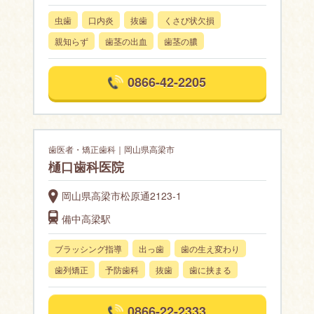
虫歯
口内炎
抜歯
くさび状欠損
親知らず
歯茎の出血
歯茎の膿
0866-42-2205
歯医者・矯正歯科｜岡山県高梁市
樋口歯科医院
岡山県高梁市松原通2123-1
備中高梁駅
ブラッシング指導
出っ歯
歯の生え変わり
歯列矯正
予防歯科
抜歯
歯に挟まる
0866-22-2333