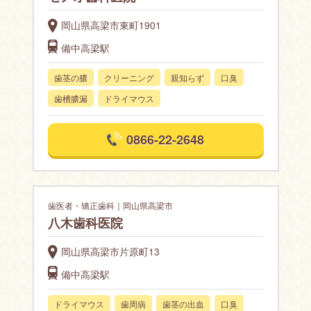
岡山県高梁市東町1901
備中高梁駅
歯茎の膿
クリーニング
親知らず
口臭
歯槽膿漏
ドライマウス
0866-22-2648
歯医者・矯正歯科｜岡山県高梁市
八木歯科医院
岡山県高梁市片原町13
備中高梁駅
ドライマウス
歯周病
歯茎の出血
口臭