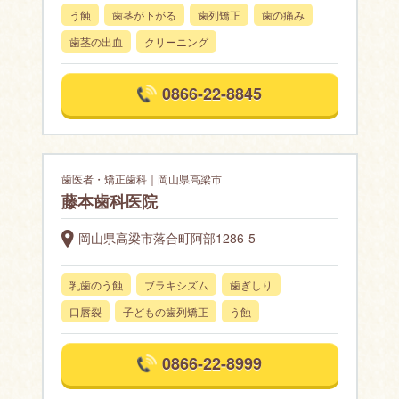
う蝕
歯茎が下がる
歯列矯正
歯の痛み
歯茎の出血
クリーニング
0866-22-8845
歯医者・矯正歯科｜岡山県高梁市
藤本歯科医院
岡山県高梁市落合町阿部1286-5
乳歯のう蝕
ブラキシズム
歯ぎしり
口唇裂
子どもの歯列矯正
う蝕
0866-22-8999