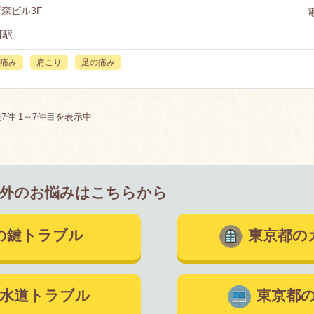
ズ森ビル3F
町駅
痛み
肩こり
足の痛み
件 1～7件目を表示中
以外のお悩みはこちらから
の鍵トラブル
東京都の
水道トラブル
東京都