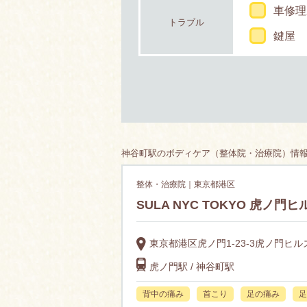
車修理
トラブル
鍵屋
神谷町駅のボディケア（整体院・治療院）情報7
整体・治療院｜東京都港区
SULA NYC TOKYO 虎ノ
東京都港区虎ノ門1-23-3虎ノ門ヒル
虎ノ門駅 / 神谷町駅
背中の痛み
首こり
足の痛み
足