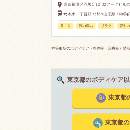
東京都港区赤坂1-12-32アークヒル
六本木一丁目駅 / 溜池山王駅 / 神谷
首こり
膝の痛み
リラク
背中の
神谷町駅のボディケア（整体院・治療院）情報7
東京都のボディケア
東京都
東京都の