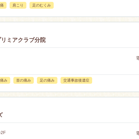
痛
肩こり
足のむくみ
プリミアクラブ分院
痛み
首の痛み
足の痛み
交通事故後遺症
ズ
2F