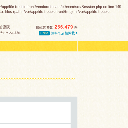
e-trouble-front/vendor/ethnam/ethnam/src/Session.php on line 149
es (path: /var/app/life-trouble-front/tmp) in /var/app/life-trouble-
256,479
治療院
掲載業者数
件
Free
無料で店舗掲載
活トラブル本舗」