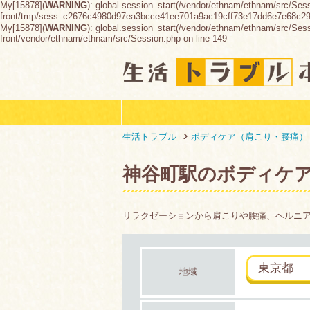
My[15878](
WARNING
): global.session_start(/vendor/ethnam/ethnam/src/Ses
front/tmp/sess_c2676c4980d97ea3bcce41ee701a9ac19cff73e17dd6e7e68c2
My[15878](
WARNING
): global.session_start(/vendor/ethnam/ethnam/src/Sessio
front/vendor/ethnam/ethnam/src/Session.php on line 149
生活トラブル
ボディケア（肩こり・腰痛）
神谷町駅のボディケ
リラクゼーションから肩こりや腰痛、ヘルニ
東京都
地域