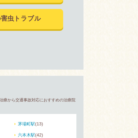
の害虫トラブル
の治療から交通事故対応におすすめの治療院
茅場町駅
(13)
六本木駅
(42)