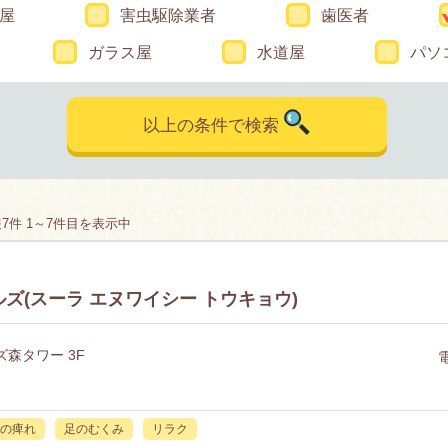
屋
害虫駆除業者
歯医者
ガラス屋
水道屋
パソ
以上の条件で検索
件 1～7件目を表示中
門ヒルズ(スーラ エヌワイシー トウキョウ)
ズ森タワー 3F
の痺れ
足のむくみ
リラク