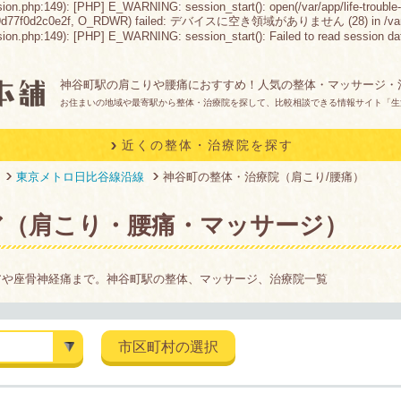
sion.php:149): [PHP] E_WARNING: session_start(): open(/var/app/life-trouble-
9d77f0d2c0e2f, O_RDWR) failed: デバイスに空き領域がありません (28) in /var/app/lif
n.php:149): [PHP] E_WARNING: session_start(): Failed to read session data: fil
神谷町駅の肩こりや腰痛におすすめ！人気の整体・マッサージ・
お住まいの地域や最寄駅から整体・治療院を探して、比較相談できる情報サイト「生
近くの整体・治療院を探す
東京メトロ日比谷線沿線
神谷町の整体・治療院（肩こり/腰痛）
ア（肩こり・腰痛・マッサージ）
アや座骨神経痛まで。神谷町駅の整体、マッサージ、治療院一覧
市区町村の選択