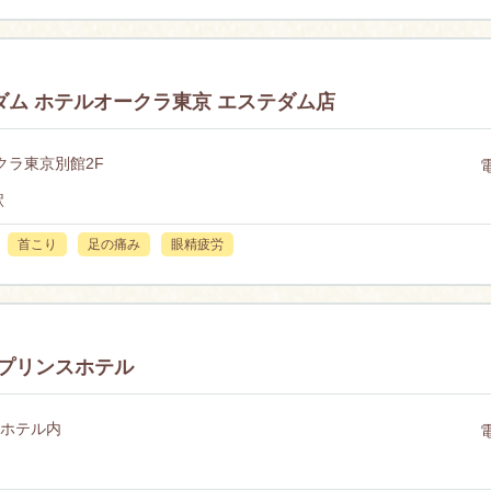
ダム ホテルオークラ東京 エステダム店
クラ東京別館2F
駅
首こり
足の痛み
眼精疲労
東京プリンスホテル
スホテル内