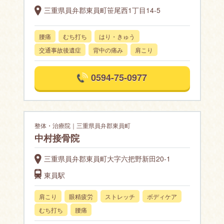
三重県員弁郡東員町笹尾西1丁目14-5
腰痛
むち打ち
はり・きゅう
交通事故後遺症
背中の痛み
肩こり
0594-75-0977
整体・治療院｜三重県員弁郡東員町
中村接骨院
三重県員弁郡東員町大字六把野新田20-1
東員駅
肩こり
眼精疲労
ストレッチ
ボディケア
むち打ち
腰痛