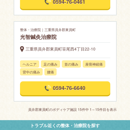
0594-76-0461
整体・治療院｜三重県員弁郡東員町
光智鍼灸治療院
三重県員弁郡東員町笹尾西4丁目22-10
ヘルニア
足の痛み
首の痛み
座骨神経痛
背中の痛み
腰痛
0594-76-6640
員弁郡東員町のボディケア施設 15件中 1～15件目を表示
トラブル近くの整体・治療院を探す