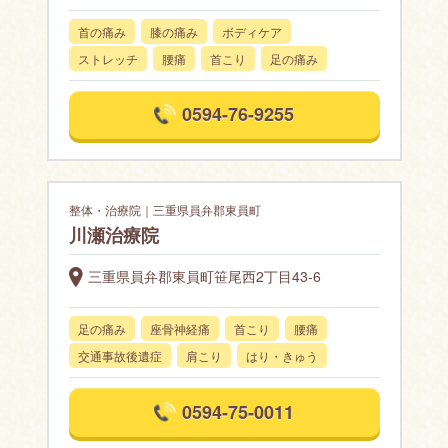
首の痛み
膝の痛み
ボディケア
ストレッチ
腰痛
首こり
足の痛み
0594-76-9255
整体・治療院｜三重県員弁郡東員町
川瀬治療院
三重県員弁郡東員町笹尾西2丁目43-6
足の痛み
座骨神経痛
首こり
腰痛
交通事故後遺症
肩こり
はり・きゅう
0594-75-0011