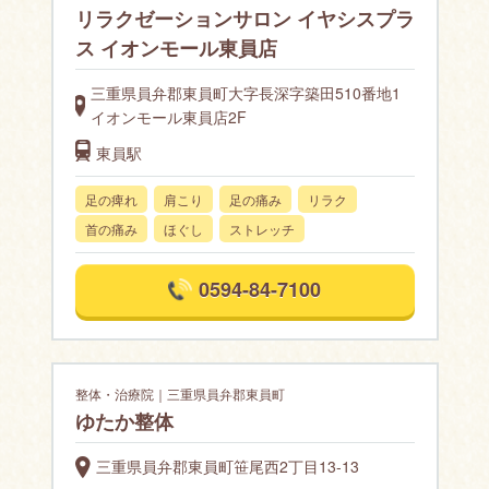
リラクゼーションサロン イヤシスプラ
ス イオンモール東員店
三重県員弁郡東員町大字長深字築田510番地1
イオンモール東員店2F
東員駅
足の痺れ
肩こり
足の痛み
リラク
首の痛み
ほぐし
ストレッチ
0594-84-7100
整体・治療院｜三重県員弁郡東員町
ゆたか整体
三重県員弁郡東員町笹尾西2丁目13-13