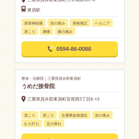
東員駅
座骨神経痛
首の痛み
骨格矯正
ヘルニア
肩こり
腰痛
膝の痛み
0594-86-0088
整体・治療院｜三重県員弁郡東員町
うめだ接骨院
三重県員弁郡東員町笹尾西3丁目6-13
首こり
肩こり
交通事故後遺症
首の痛み
むち打ち
足の痺れ