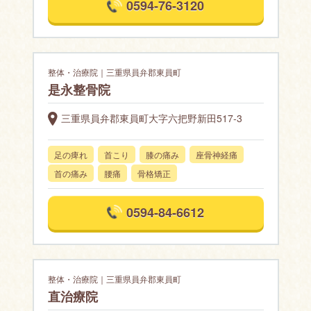
0594-76-3120
整体・治療院｜三重県員弁郡東員町
是永整骨院
三重県員弁郡東員町大字六把野新田517-3
足の痺れ
首こり
膝の痛み
座骨神経痛
首の痛み
腰痛
骨格矯正
0594-84-6612
整体・治療院｜三重県員弁郡東員町
直治療院