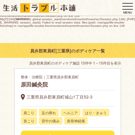
My[25194](
WARNING
): global.session_start(/vendor/ethnam/ethnam/src/Session.php:149): [PHP]
togg
E_WARNING: session_start(): open(/var/app/life-trouble-
front/tmp/sess_fd7e4b39726618159a7ecde98d1243593959ec72d9efdda104d573acc4cd7345,
navi
O_RDWR) failed: デバイスに空き領域がありません (28) in /var/app/life-trouble-
MENU
front/vendor/ethnam/ethnam/src/Session.php on line 149
My[25194](
WARNING
): global.session_start(/vendor/ethnam/ethnam/src/Session.php:149): [PHP]
E_WARNING: session_start(): Failed to read session data: files (path: /var/app/life-trouble-
front/tmp) in /var/app/life-trouble-front/vendor/ethnam/ethnam/src/Session.php on line 149
員弁郡東員町[三重県]のボディケア一覧
員弁郡東員町のボディケア施設 15件中 1～15件目を表示
整体・治療院｜三重県員弁郡東員町
原田鍼灸院
三重県員弁郡東員町城山1丁目52-3
肩こり
足の痺れ
ヘルニア
はり・きゅう
首こり
背中の痛み
座骨神経痛