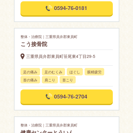
0594-76-0181
整体・治療院｜三重県員弁郡東員町
こう接骨院
三重県員弁郡東員町笹尾東4丁目29-5
足の痛み
足のむくみ
ほぐし
眼精疲労
首の痛み
肩こり
首こり
0594-76-2704
整体・治療院｜三重県員弁郡東員町
健康センターとういん