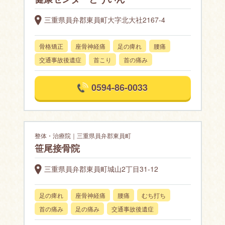
三重県員弁郡東員町大字北大社2167-4
骨格矯正
座骨神経痛
足の痺れ
腰痛
交通事故後遺症
首こり
首の痛み
0594-86-0033
整体・治療院｜三重県員弁郡東員町
笹尾接骨院
三重県員弁郡東員町城山2丁目31-12
足の痺れ
座骨神経痛
腰痛
むち打ち
首の痛み
足の痛み
交通事故後遺症