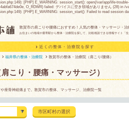
sion.php:149): [PHP] E_WARNING: session_start(): open(/var/app/life-trouble-
c4abfa674de0e, O_RDWR) failed: デバイスに空き領域がありません (28) in /var/app/lif
n.php:149): [PHP] E_WARNING: session_start(): Failed to read session data: fil
敦賀市の肩こりや腰痛におすすめ！人気の整体・マッサージ・治
お住まいの地域や最寄駅から整体・治療院を探して、比較相談できる情報サイト「生
近くの整体・治療院を探す
福井県の整体・治療院
敦賀市の整体・治療院（肩こり/腰痛）
（肩こり・腰痛・マッサージ）
アや座骨神経痛まで。敦賀市の整体、マッサージ、治療院一覧
市区町村の選択