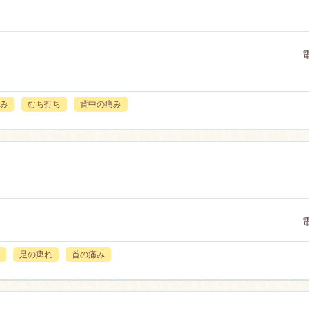
み
むち打ち
背中の痛み
足の痺れ
首の痛み