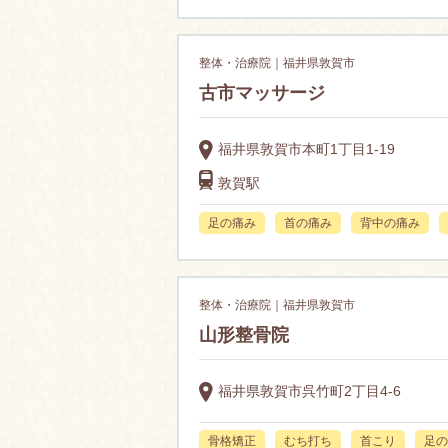
整体・治療院｜福井県敦賀市
古市マッサージ
福井県敦賀市本町1丁目1-19
敦賀駅
足の痛み
首の痛み
背中の痛み
整体・治療院｜福井県敦賀市
山形整骨院
福井県敦賀市呉竹町2丁目4-6
骨格矯正
むち打ち
首こり
足の