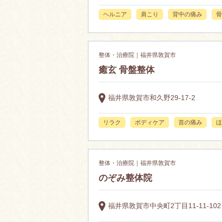
ヘルニア
肩こり
背中の痛み
骨
整体・治療院｜福井県敦賀市
癒玄 骨盤整体
福井県敦賀市和久野29-17-2
リラク
ボディケア
首の痛み
ほ
整体・治療院｜福井県敦賀市
のぞみ整体院
福井県敦賀市中央町2丁目11-11-102