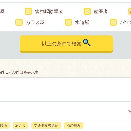
屋
害虫駆除業者
歯医者
ガラス屋
水道屋
パソ
以上の条件で検索
件 1～30件目を表示中
腰痛
肩こり
交通事故後遺症
膝の痛み