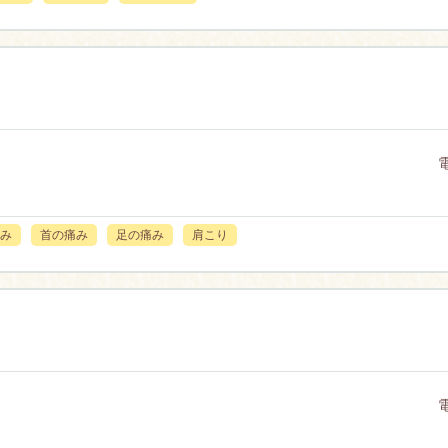
み
首の痛み
足の痛み
肩こり