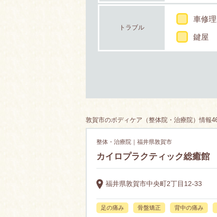
車修理
トラブル
鍵屋
敦賀市のボディケア（整体院・治療院）情報46
整体・治療院｜福井県敦賀市
カイロプラクティック総癒館
福井県敦賀市中央町2丁目12-33
足の痛み
骨盤矯正
背中の痛み