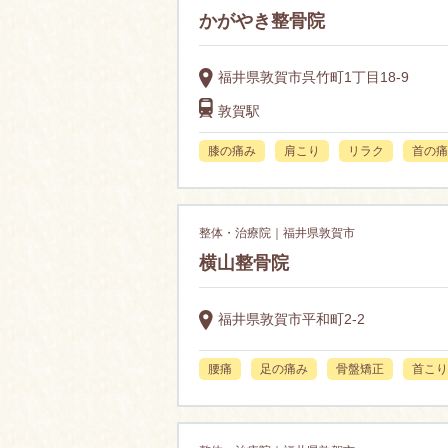
かがやき整骨院
福井県敦賀市呉竹町1丁目18-9
敦賀駅
膝の痛み
肩こり
リラク
首の痛
整体・治療院｜福井県敦賀市
横山整骨院
福井県敦賀市平和町2-2
腰痛
足の痛み
骨盤矯正
首こり