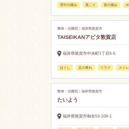
背中の痛み
肩こり
首の痛み
ボ
整体・治療院｜福井県敦賀市
TAiSEiKANアピタ敦賀店
福井県敦賀市中央町1丁目5-5
ほぐし
足の痺れ
リラク
ストレ
整体・治療院｜福井県敦賀市
たいよう
福井県敦賀市御名53-108-1