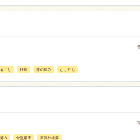
肩こり
腰痛
膝の痛み
むち打ち
痛み
骨盤矯正
座骨神経痛