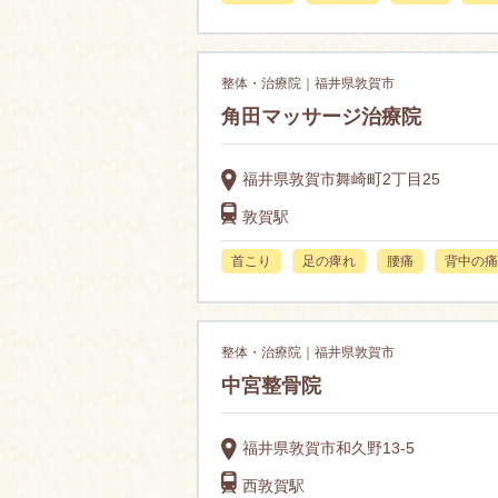
整体・治療院｜福井県敦賀市
角田マッサージ治療院
福井県敦賀市舞崎町2丁目25
敦賀駅
首こり
足の痺れ
腰痛
背中の痛
整体・治療院｜福井県敦賀市
中宮整骨院
福井県敦賀市和久野13-5
西敦賀駅