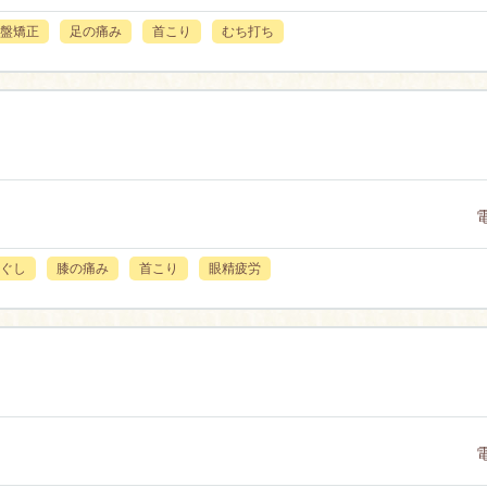
盤矯正
足の痛み
首こり
むち打ち
ぐし
膝の痛み
首こり
眼精疲労