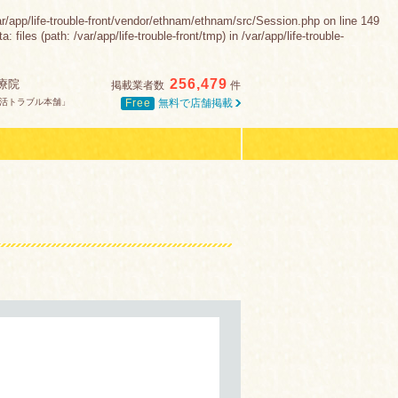
e-trouble-front/vendor/ethnam/ethnam/src/Session.php on line 149
es (path: /var/app/life-trouble-front/tmp) in /var/app/life-trouble-
256,479
療院
掲載業者数
件
Free
無料で店舗掲載
活トラブル本舗」