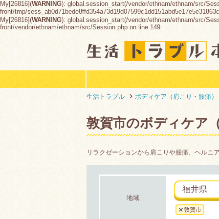
My[26816](
WARNING
): global.session_start(/vendor/ethnam/ethnam/src/Ses
front/tmp/sess_ab0d71bede8ffd354a73d19d07599c1dd151abd5e17e5e31863
My[26816](
WARNING
): global.session_start(/vendor/ethnam/ethnam/src/Sessio
front/vendor/ethnam/ethnam/src/Session.php on line 149
生活トラブル
ボディケア（肩こり・腰痛）
敦賀市のボディケア
リラクゼーションから肩こりや腰痛、ヘルニ
福井県
地域
敦賀市