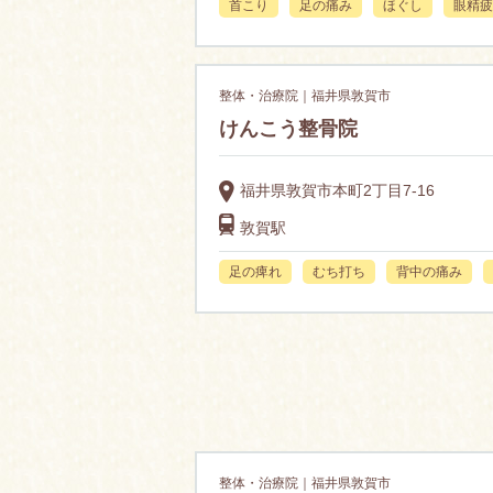
首こり
足の痛み
ほぐし
眼精疲
整体・治療院｜福井県敦賀市
けんこう整骨院
福井県敦賀市本町2丁目7-16
敦賀駅
足の痺れ
むち打ち
背中の痛み
整体・治療院｜福井県敦賀市