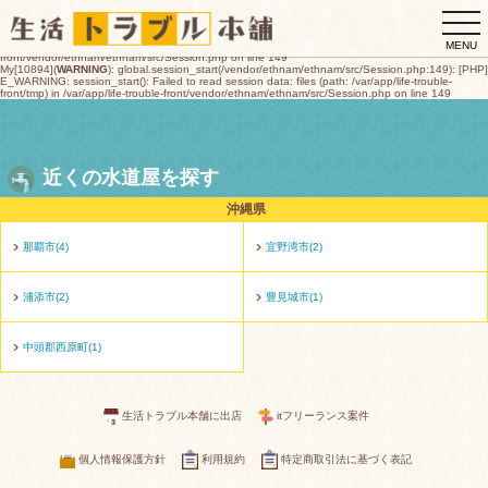
My[10894](
WARNING
): global.session_start(/vendor/ethnam/ethnam/src/Session.php:149): [PHP]
togg
E_WARNING: session_start(): open(/var/app/life-trouble-
front/tmp/sess_8f9c207399cbb52a224d64e9d9455f5069455d65dfedcdf3107c114543ae025a,
navi
O_RDWR) failed: デバイスに空き領域がありません (28) in /var/app/life-trouble-
MENU
front/vendor/ethnam/ethnam/src/Session.php on line 149
My[10894](
WARNING
): global.session_start(/vendor/ethnam/ethnam/src/Session.php:149): [PHP]
E_WARNING: session_start(): Failed to read session data: files (path: /var/app/life-trouble-
front/tmp) in /var/app/life-trouble-front/vendor/ethnam/ethnam/src/Session.php on line 149
近くの水道屋を探す
沖縄県
那覇市(4)
宜野湾市(2)
浦添市(2)
豊見城市(1)
中頭郡西原町(1)
生活トラブル本舗に出店
itフリーランス案件
個人情報保護方針
利用規約
特定商取引法に基づく表記