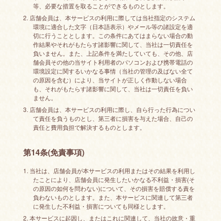
等、必要な措置を取ることができるものとします。
2. 店舗会員は、本サービスの利用に際しては当社指定のシステム
環境に適合した文字（日本語表示）やメール等の諸設定を適
切に行うこととします。この条件にあてはまらない場合の動
作結果やそれがもたらす諸影響に関して、当社は一切責任を
負いません。また、上記条件を満たしていても、その他、店
舗会員その他の当サイト利用者のパソコンおよび携帯電話の
環境設定に関するいかなる事情（当社の管理の及ばない全て
の原因を含む）により、当サイトが正しく作動しない場合
も、それがもたらす諸影響に関して、当社は一切責任を負い
ません。
3. 店舗会員は、本サービスの利用に際し、自ら行った行為につい
て責任を負うものとし、第三者に損害を与えた場合、自己の
責任と費用負担で解決するものとします。
第14条(免責事項)
1. 当社は、店舗会員が本サービスの利用またはその結果を利用し
たことにより、店舗会員に発生したいかなる不利益・損害(そ
の原因の如何を問わない)について、その損害を賠償する責を
負わないものとします。また、本サービスに関連して第三者
に発生した不利益・損害についても同様とします。
2. 本サービスに起因し、またはこれに関連して、当社の故意・重