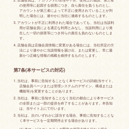
の使用等に起因する損害につき、自ら責任を負うものとし、
アカウントが第三者によって不正に使用されていることが判
明した場合には、速やかに当社に連絡するものとします。
3. アカウントが不正に利用された場合であっても、当社は当該利
用が店舗会員による適正な利用とみなし、当該利用により発
生した一切の損害等につき何らの責任も負わないものとしま
す。
4. 店舗会員は店舗会員情報に変更がある場合には、当社所定の方
法により速やかに当該情報を届け出、または変更し、常に最
新かつ正確な情報の掲載を維持するものとします。
第7条(本サービスの対応)
1. 当社は、事前に告知することなく本サービスの詳細(当サイト、
店舗会員ページまたは管理システムのデザイン、構成または
機能等)を変更することがあります。
2. 当社は、事前に告知することなく当社の都合により本サービス
の全部または一部の提供を終了することがあります。本告知
は、当サイト上にて行います。
3. 当社は、次のいずれかに該当する場合、事前に告知することな
く本サービスを一定期間停止する場合があります。
(1) 本サービスのシステムの緊急の保守点検を行なう場合