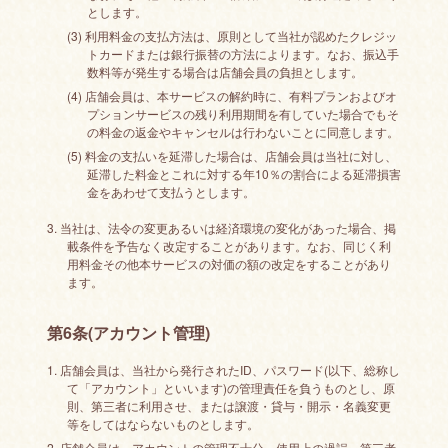
とします。
(3) 利用料金の支払方法は、原則として当社が認めたクレジッ
トカードまたは銀行振替の方法によります。なお、振込手
数料等が発生する場合は店舗会員の負担とします。
(4) 店舗会員は、本サービスの解約時に、有料プランおよびオ
プションサービスの残り利用期間を有していた場合でもそ
の料金の返金やキャンセルは行わないことに同意します。
(5) 料金の支払いを延滞した場合は、店舗会員は当社に対し、
延滞した料金とこれに対する年10％の割合による延滞損害
金をあわせて支払うとします。
3. 当社は、法令の変更あるいは経済環境の変化があった場合、掲
載条件を予告なく改定することがあります。なお、同じく利
用料金その他本サービスの対価の額の改定をすることがあり
ます。
第6条(アカウント管理)
1. 店舗会員は、当社から発行されたID、パスワード(以下、総称し
て「アカウント」といいます)の管理責任を負うものとし、原
則、第三者に利用させ、または譲渡・貸与・開示・名義変更
等をしてはならないものとします。
2. 店舗会員は、アカウントの管理不十分、使用上の過誤、第三者