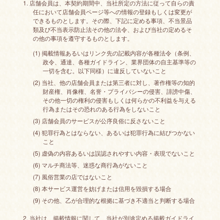
1. 店舗会員は、本契約期間中、当社所定の方法に従って自らの責
任において店舗会員ページ等への情報の登録もしくは変更が
できるものとします。その際、下記に定める事項、不当景品
類及び不当表示防止法その他の法令、および当社の定めるそ
の他の事項を遵守するものとします。
(1) 掲載情報あるいはリンク先の記載内容が各種法令（条例、
政令、通達、各種ガイドライン、業界団体の自主基準等の
一切を含む。以下同様）に違反していないこと
(2) 当社、他の店舗会員または第三者に対し、著作権等の知的
財産権、肖像権、名誉・プライバシーの侵害、誹謗中傷、
その他一切の権利の侵害もしくは何らかの不利益を与える
行為またはその恐れのある行為をしないこと
(3) 店舗会員のサービスが公序良俗に反さないこと
(4) 犯罪行為とはならない、あるいは犯罪行為に結びつかない
こと
(5) 虚偽の内容あるいは誤認されやすい内容・表現でないこと
(6) マルチ商法等、迷惑な商行為がないこと
(7) 風俗営業の店ではないこと
(8) 本サービス運営を妨げまたは信用を毀損する場合
(9) その他、乙が合理的な根拠に基づき不適当と判断する場合
2. 当社は、掲載情報に関して、当社が別途定める掲載ガイドライ