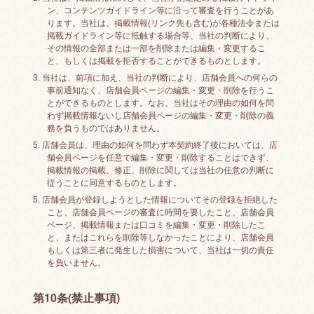
ン、コンテンツガイドライン等に沿って審査を行うことがあ
ります。当社は、掲載情報(リンク先も含む)が各種法令または
掲載ガイドライン等に抵触する場合等、当社の判断により、
その情報の全部または一部を削除または編集・変更するこ
と、もしくは掲載を拒否することができるものとします。
3. 当社は、前項に加え、当社の判断により、店舗会員への何らの
事前通知なく、店舗会員ページの編集・変更・削除を行うこ
とができるものとします。なお、当社はその理由の如何を問
わず掲載情報ないし店舗会員ページの編集・変更・削除の義
務を負うものではありません。
5. 店舗会員は、理由の如何を問わず本契約終了後においては、店
舗会員ページを任意で編集・変更・削除することはできず、
掲載情報の掲載、修正、削除に関しては当社の任意の判断に
従うことに同意するものとします。
5. 店舗会員が登録しようとした情報についてその登録を拒絶した
こと、店舗会員ページの審査に時間を要したこと、店舗会員
ページ、掲載情報または口コミを編集・変更・削除したこ
と、またはこれらを削除等しなかったことにより、店舗会員
もしくは第三者に発生した損害について、当社は一切の責任
を負いません。
第10条(禁止事項)