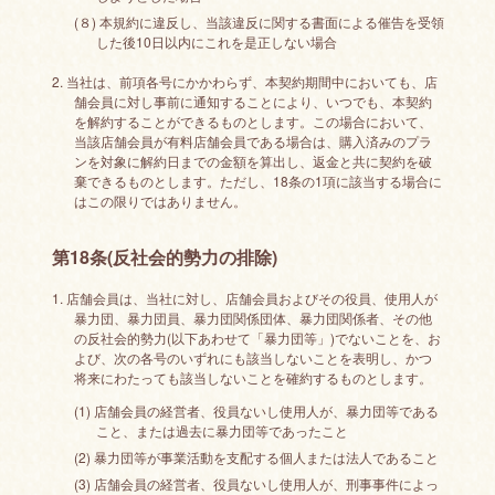
(８) 本規約に違反し、当該違反に関する書面による催告を受領
した後10日以内にこれを是正しない場合
2. 当社は、前項各号にかかわらず、本契約期間中においても、店
舗会員に対し事前に通知することにより、いつでも、本契約
を解約することができるものとします。この場合において、
当該店舗会員が有料店舗会員である場合は、購入済みのプラ
ンを対象に解約日までの金額を算出し、返金と共に契約を破
棄できるものとします。ただし、18条の1項に該当する場合に
はこの限りではありません。
第18条(反社会的勢力の排除)
1. 店舗会員は、当社に対し、店舗会員およびその役員、使用人が
暴力団、暴力団員、暴力団関係団体、暴力団関係者、その他
の反社会的勢力(以下あわせて「暴力団等」)でないことを、お
よび、次の各号のいずれにも該当しないことを表明し、かつ
将来にわたっても該当しないことを確約するものとします。
(1) 店舗会員の経営者、役員ないし使用人が、暴力団等である
こと、または過去に暴力団等であったこと
(2) 暴力団等が事業活動を支配する個人または法人であること
(3) 店舗会員の経営者、役員ないし使用人が、刑事事件によっ