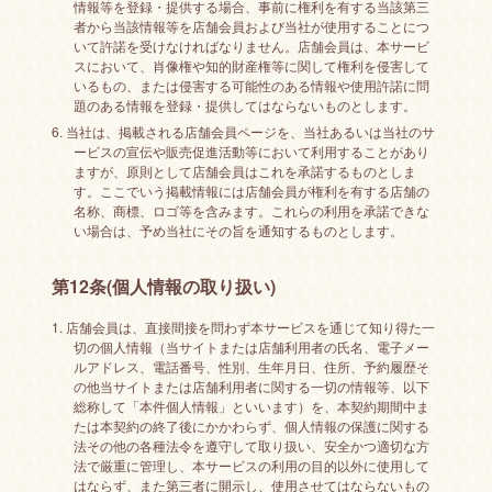
情報等を登録・提供する場合、事前に権利を有する当該第三
者から当該情報等を店舗会員および当社が使用することにつ
いて許諾を受けなければなりません。店舗会員は、本サービ
スにおいて、肖像権や知的財産権等に関して権利を侵害して
いるもの、または侵害する可能性のある情報や使用許諾に問
題のある情報を登録・提供してはならないものとします。
6. 当社は、掲載される店舗会員ページを、当社あるいは当社のサ
ービスの宣伝や販売促進活動等において利用することがあり
ますが、原則として店舗会員はこれを承諾するものとしま
す。ここでいう掲載情報には店舗会員が権利を有する店舗の
名称、商標、ロゴ等を含みます。これらの利用を承諾できな
い場合は、予め当社にその旨を通知するものとします。
第12条(個人情報の取り扱い)
1. 店舗会員は、直接間接を問わず本サービスを通じて知り得た一
切の個人情報（当サイトまたは店舗利用者の氏名、電子メー
ルアドレス、電話番号、性別、生年月日、住所、予約履歴そ
の他当サイトまたは店舗利用者に関する一切の情報等、以下
総称して「本件個人情報」といいます）を、本契約期間中ま
たは本契約の終了後にかかわらず、個人情報の保護に関する
法その他の各種法令を遵守して取り扱い、安全かつ適切な方
法で厳重に管理し、本サービスの利用の目的以外に使用して
はならず、また第三者に開示し、使用させてはならないもの