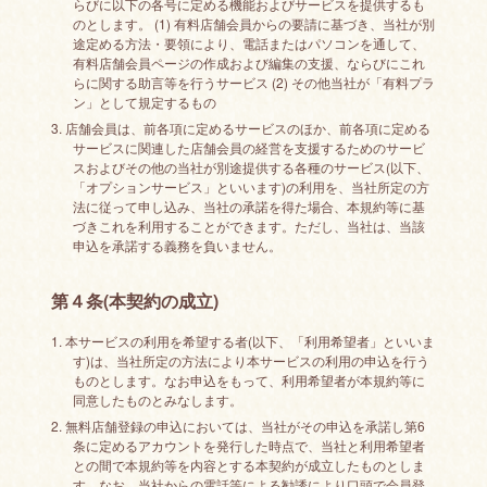
らびに以下の各号に定める機能およびサービスを提供するも
のとします。 (1) 有料店舗会員からの要請に基づき、当社が別
途定める方法・要領により、電話またはパソコンを通して、
有料店舗会員ページの作成および編集の支援、ならびにこれ
らに関する助言等を行うサービス (2) その他当社が「有料プラ
ン」として規定するもの
3. 店舗会員は、前各項に定めるサービスのほか、前各項に定める
サービスに関連した店舗会員の経営を支援するためのサービ
スおよびその他の当社が別途提供する各種のサービス(以下、
「オプションサービス」といいます)の利用を、当社所定の方
法に従って申し込み、当社の承諾を得た場合、本規約等に基
づきこれを利用することができます。ただし、当社は、当該
申込を承諾する義務を負いません。
第４条(本契約の成立)
1. 本サービスの利用を希望する者(以下、「利用希望者」といいま
す)は、当社所定の方法により本サービスの利用の申込を行う
ものとします。なお申込をもって、利用希望者が本規約等に
同意したものとみなします。
2. 無料店舗登録の申込においては、当社がその申込を承諾し第6
条に定めるアカウントを発行した時点で、当社と利用希望者
との間で本規約等を内容とする本契約が成立したものとしま
す。なお、当社からの電話等による勧誘により口頭で会員登