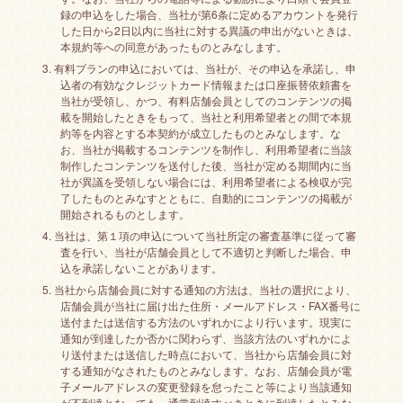
録の申込をした場合、当社が第6条に定めるアカウントを発行
した日から2日以内に当社に対する異議の申出がないときは、
本規約等への同意があったものとみなします。
3. 有料プランの申込においては、当社が、その申込を承諾し、申
込者の有効なクレジットカード情報または口座振替依頼書を
当社が受領し、かつ、有料店舗会員としてのコンテンツの掲
載を開始したときをもって、当社と利用希望者との間で本規
約等を内容とする本契約が成立したものとみなします。な
お、当社が掲載するコンテンツを制作し、利用希望者に当該
制作したコンテンツを送付した後、当社が定める期間内に当
社が異議を受領しない場合には、利用希望者による検収が完
了したものとみなすとともに、自動的にコンテンツの掲載が
開始されるものとします。
4. 当社は、第１項の申込について当社所定の審査基準に従って審
査を行い、当社が店舗会員として不適切と判断した場合、申
込を承諾しないことがあります。
5. 当社から店舗会員に対する通知の方法は、当社の選択により、
店舗会員が当社に届け出た住所・メールアドレス・FAX番号に
送付または送信する方法のいずれかにより行います。現実に
通知が到達したか否かに関わらず、当該方法のいずれかによ
り送付または送信した時点において、当社から店舗会員に対
する通知がなされたものとみなします。なお、店舗会員が電
子メールアドレスの変更登録を怠ったこと等により当該通知
が不到達となっても、通常到達すべきときに到達したとみな