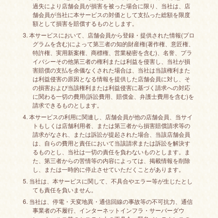
過失により店舗会員が損害を被った場合に限り、当社は、店
舗会員が当社に本サービスの対価として支払った総額を限度
額として損害を賠償するものとします。
3. 本サービスにおいて、店舗会員から登録・提供された情報(プロ
グラムを含む)によって第三者の知的財産権(著作権、意匠権、
特許権、実用新案権、商標権、営業秘密を含む)、名誉、プラ
イバシーその他第三者の権利または利益を侵害し、当社が損
害賠償の支払を余儀なくされた場合は、当社は当該権利また
は利益侵害の原因となる情報を提供した店舗会員に対し、そ
の損害および当該権利または利益侵害に基づく請求への対応
に関わる一切の費用(訴訟費用、賠償金、弁護士費用を含む)を
請求できるものとします。
4. 本サービスの利用に関連し、店舗会員が他の店舗会員、当サイ
トもしくは店舗利用者、または第三者から損害賠償請求等の
請求がなされ、または訴訟が提起された場合、当該店舗会員
は、自らの費用と責任において当該請求または訴訟を解決す
るものとし、当社は一切の責任を負わないものとします。ま
た、第三者からの苦情等の内容によっては、掲載情報を削除
し、または一時的に停止させていただくことがあります。
5. 当社は、本サービスに関して、不具合やエラー等が生じたとし
ても責任を負いません。
6. 当社は、停電・天変地異・通信回線の事故等の不可抗力、通信
事業者の不履行、インターネットインフラ・サーバーダウ