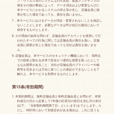
ン・ウィルス等のシステム上の不具合、緊急メンテナンスの
発生その他の事由によって、データ消去および変更ならびに
本サービスにかかるシステムの停止等が生じ、店舗会員に損
害が生じた場合であっても、責任を負いません。
7．本サービスにおけるデータが消去・変更されないことを保証し
ないこととします。必要なデータは甲が自己の責任において
保存するものとします。
8. その理由の如何を問わず、店舗会員のアカウントを使用して行
われたすべての行為に関しては店舗会員が責任を負い、店舗
会員に損害が生じた場合であっても当社は責任を負いませ
ん。
9. 店舗会員は、本サービスのセキュリティ機能において、現時点
での技術上取れる水準で安全かつ適切な措置を取ったとして
もなお限界があること、当社が店舗会員のプライバシーや秘
密等を完全または万全に保つことの保証ができないことを了
解の上、本サービスを利用するものとします。
第15条(有効期間)
1. 本契約期間は、無料店舗会員と有料店舗会員とを問わず、本契
約成立の日から起算して1年後の応答日の前日を含む月の末日
(以下、「当初契約期間満了日」といいます)までとします。た
だし、特約等において別途定めがある場合は、これに従うも