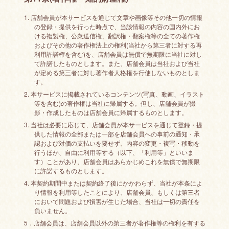
1. 店舗会員が本サービスを通じて文章や画像等その他一切の情報
の登録・提供を行った時点で、当該情報の内容の国内外にお
ける複製権、公衆送信権、翻訳権・翻案権等の全ての著作権
およびその他の著作権法上の権利(当社から第三者に対する再
利用許諾権を含む)を、店舗会員は無償で無期限に当社に対し
て許諾したものとします。また、店舗会員は当社および当社
が定める第三者に対し著作者人格権を行使しないものとしま
す。
2. 本サービスに掲載されているコンテンツ(写真、動画、イラスト
等を含む)の著作権は当社に帰属する。但し、店舗会員が撮
影・作成したものは店舗会員に帰属するものとします。
3. 当社は必要に応じて、店舗会員が本サービスを通じて登録・提
供した情報の全部または一部を店舗会員への事前の通知・承
認および対価の支払いを要せず、内容の変更・複写・移動を
行うほか、自由に利用等する（以下、「利用等」といいま
す）ことがあり、店舗会員はあらかじめこれを無償で無期限
に許諾するものとします。
4. 本契約期間中または契約終了後にかかわらず、当社が本条によ
り情報を利用等したことにより、店舗会員、もしくは第三者
において問題および損害が生じた場合、当社は一切の責任を
負いません。
5．店舗会員は、店舗会員以外の第三者が著作権等の権利を有する