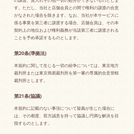
の譲渡、質入れその他一切の処分ができないものとしま
す。ただし、当社と店舗会員との間で権利の譲渡の合意
がなされた場合を除きます。なお、当社が本サービスに
係る事業を第三者に譲渡する場合、店舗会員は、その本
契約上の地位および権利義務が当該第三者に譲渡される
ことを予め承諾するものとします。
第20条(準拠法)
本規約に関して生じる一切の紛争については、東京地方
裁判所または東京簡易裁判所を第一審の専属的合意管轄
裁判所とします。
第21条(協議)
本規約に記載のない事項について疑義が生じた場合に
は、その都度、双方誠意を持って協議し円満な解決を目
指すものとします。