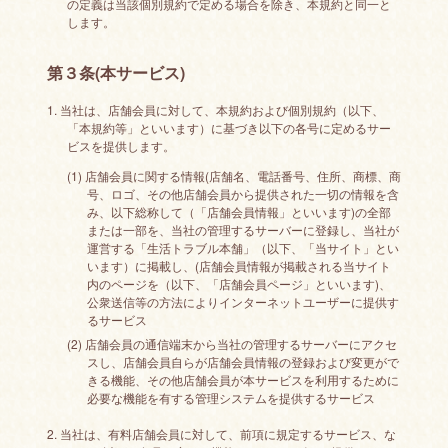
の定義は当該個別規約で定める場合を除き、本規約と同一と
します。
第３条(本サービス)
1. 当社は、店舗会員に対して、本規約および個別規約（以下、
「本規約等」といいます）に基づき以下の各号に定めるサー
ビスを提供します。
(1) 店舗会員に関する情報(店舗名、電話番号、住所、商標、商
号、ロゴ、その他店舗会員から提供された一切の情報を含
み、以下総称して（「店舗会員情報」といいます)の全部
または一部を、当社の管理するサーバーに登録し、当社が
運営する「生活トラブル本舗」（以下、「当サイト」とい
います）に掲載し、(店舗会員情報が掲載される当サイト
内のページを（以下、「店舗会員ページ」といいます)、
公衆送信等の方法によりインターネットユーザーに提供す
るサービス
(2) 店舗会員の通信端末から当社の管理するサーバーにアクセ
スし、店舗会員自らが店舗会員情報の登録および変更がで
きる機能、その他店舗会員が本サービスを利用するために
必要な機能を有する管理システムを提供するサービス
2. 当社は、有料店舗会員に対して、前項に規定するサービス、な