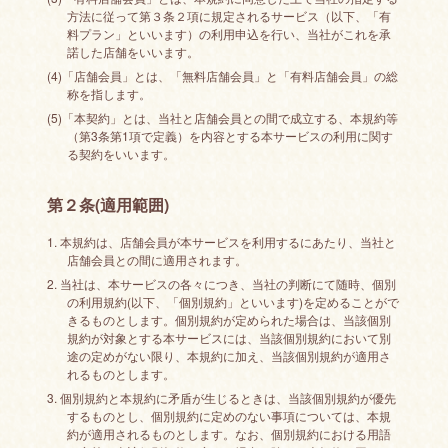
方法に従って第３条２項に規定されるサービス（以下、「有
料プラン」といいます）の利用申込を行い、当社がこれを承
諾した店舗をいいます。
(4)「店舗会員」とは、「無料店舗会員」と「有料店舗会員」の総
称を指します。
(5)「本契約」とは、当社と店舗会員との間で成立する、本規約等
（第3条第1項で定義）を内容とする本サービスの利用に関す
る契約をいいます。
第２条(適用範囲)
1. 本規約は、店舗会員が本サービスを利用するにあたり、当社と
店舗会員との間に適用されます。
2. 当社は、本サービスの各々につき、当社の判断にて随時、個別
の利用規約(以下、「個別規約」といいます)を定めることがで
きるものとします。個別規約が定められた場合は、当該個別
規約が対象とする本サービスには、当該個別規約において別
途の定めがない限り、本規約に加え、当該個別規約が適用さ
れるものとします。
3. 個別規約と本規約に矛盾が生じるときは、当該個別規約が優先
するものとし、個別規約に定めのない事項については、本規
約が適用されるものとします。なお、個別規約における用語