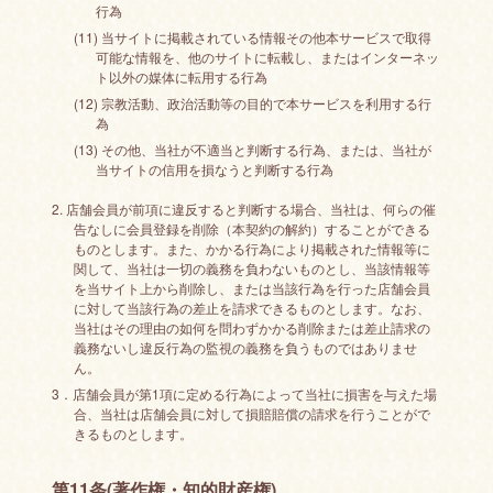
行為
(11) 当サイトに掲載されている情報その他本サービスで取得
可能な情報を、他のサイトに転載し、またはインターネッ
ト以外の媒体に転用する行為
(12) 宗教活動、政治活動等の目的で本サービスを利用する行
為
(13) その他、当社が不適当と判断する行為、または、当社が
当サイトの信用を損なうと判断する行為
2. 店舗会員が前項に違反すると判断する場合、当社は、何らの催
告なしに会員登録を削除（本契約の解約）することができる
ものとします。また、かかる行為により掲載された情報等に
関して、当社は一切の義務を負わないものとし、当該情報等
を当サイト上から削除し、または当該行為を行った店舗会員
に対して当該行為の差止を請求できるものとします。なお、
当社はその理由の如何を問わずかかる削除または差止請求の
義務ないし違反行為の監視の義務を負うものではありませ
ん。
3．店舗会員が第1項に定める行為によって当社に損害を与えた場
合、当社は店舗会員に対して損賠賠償の請求を行うことがで
きるものとします。
第11条(著作権・知的財産権)