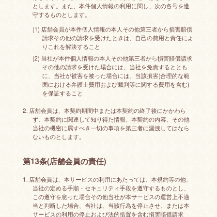
とします。また、本件個人情報の利用に関し、次の各号を遵
守するものとします。
(1) 店舗会員が本件個人情報の本人その他第三者から損害賠償
請求その他の請求を受けたときは、自己の費用と責任によ
りこれを解決すること
(2) 当社が本件個人情報の本人その他第三者から損害賠償請求
その他の請求を受けた場合には、当社を免責するととも
に、当社が被害を被った場合には、当該損害(合理的な範
囲における弁護士費用および裁判等に関する費用を含む)
を保証すること
2. 店舗会員は、本契約期間中または本契約の終了後にかかわら
ず、本契約に関連して知り得た情報、本契約の内容、その他
当社の機密に属すべき一切の事項を第三者に漏洩してはなら
ないものとします。
第13条(店舗会員の責任)
1. 店舗会員は、本サービスの利用にあたっては、本規約等の他、
当社の定める手順・セキュリティ手段を遵守するものとし、
この遵守を怠った場合その他当社が本サービスの運営上不適
当と判断した場合、当社は、当該行為を停止させ、または本
サービスの利用の停止および法的措置を含む損害賠償請求