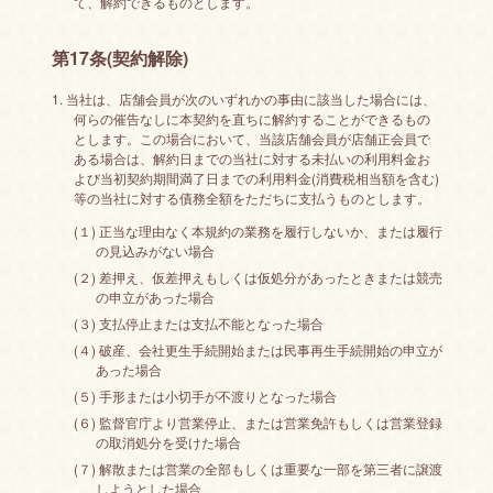
て、解約できるものとします。
第17条(契約解除)
1. 当社は、店舗会員が次のいずれかの事由に該当した場合には、
何らの催告なしに本契約を直ちに解約することができるもの
とします。この場合において、当該店舗会員が店舗正会員で
ある場合は、解約日までの当社に対する未払いの利用料金お
よび当初契約期間満了日までの利用料金(消費税相当額を含む)
等の当社に対する債務全額をただちに支払うものとします。
(１) 正当な理由なく本規約の業務を履行しないか、または履行
の見込みがない場合
(２) 差押え、仮差押えもしくは仮処分があったときまたは競売
の申立があった場合
(３) 支払停止または支払不能となった場合
(４) 破産、会社更生手続開始または民事再生手続開始の申立が
あった場合
(５) 手形または小切手が不渡りとなった場合
(６) 監督官庁より営業停止、または営業免許もしくは営業登録
の取消処分を受けた場合
(７) 解散または営業の全部もしくは重要な一部を第三者に譲渡
しようとした場合