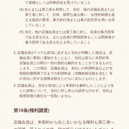
て逮捕もしくは刑事訴追を受けていること
(4) 自らまたは第三者を利用して、当社、他の店舗会員または
第三者に対して、詐術、粗野な振る舞い、合理的範囲を超
える負担の要求、暴力的行為または暴力的言辞を用いる等
していること
(5) 当社、他の店舗会員または第三者に対し、自身が暴力団等
である旨を伝え、または自身の関係団体もしくは関係者が
暴力団等である旨を伝える等していること
2. 店舗会員が1つでも前項に反すると当社が判断した場合は、店
舗会員に事前に通知することなく、当社は直ちに本契約等、
店舗会員との間の一切の契約を解約することができるものと
します。この場合、店舗会員は、未払いの利用料金および当
初契約期間満了日までの利用料金（消費税相当額を含む）等
の当社に対する債務全額をただちに支払うものとします。
3. 店舗会員は、当社が前項により本契約を解約したことにより生
じた損害について、当社に対し何らの請求も行わず、当社は
損害賠償の責任を一切負いません。
第19条(権利譲渡)
店舗会員は、本契約から生じるいかなる権利も第三者へ