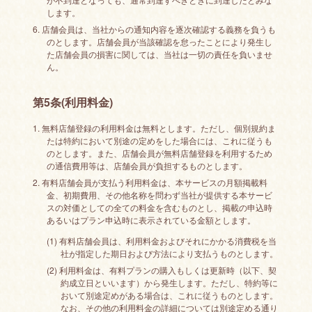
します。
6. 店舗会員は、当社からの通知内容を逐次確認する義務を負うも
のとします。店舗会員が当該確認を怠ったことにより発生し
た店舗会員の損害に関しては、当社は一切の責任を負いませ
ん。
第5条(利用料金)
1. 無料店舗登録の利用料金は無料とします。ただし、個別規約ま
たは特約において別途の定めをした場合には、これに従うも
のとします。また、店舗会員が無料店舗登録を利用するため
の通信費用等は、店舗会員が負担するものとします。
2. 有料店舗会員が支払う利用料金は、本サービスの月額掲載料
金、初期費用、その他名称を問わず当社が提供する本サービ
スの対価としての全ての料金を含むものとし、掲載の申込時
あるいはプラン申込時に表示されている金額とします。
(1) 有料店舗会員は、利用料金およびそれにかかる消費税を当
社が指定した期日および方法により支払うものとします。
(2) 利用料金は、有料プランの購入もしくは更新時（以下、契
約成立日といいます）から発生します。ただし、特約等に
おいて別途定めがある場合は、これに従うものとします。
なお、その他の利用料金の詳細については別途定める通り