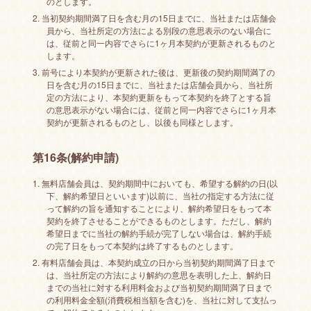
のとします。
2. 当初契約期間満了日を含む月の15日までに、当社または店舗会
員から、当社所定の方法による別段の意思表示のない場合に
は、従前と同一内容でさらに1ヶ月本契約が更新されるものと
します。
3. 前号により本契約が更新された後は、更新後の契約期間満了の
日を含む月の15日までに、当社または店舗会員から、当社所
定の方法により、本契約更新をもって本契約を終了とする旨
の意思表示がない場合には、従前と同一内容でさらに1ヶ月本
契約が更新されるものとし、以後も同様とします。
第16条(解約申請)
1. 無料店舗会員は、契約期間中においても、希望する解約の日(以
下、解約希望日といいます)以前に、当社の指定する方法に従
って解約の旨を通知することにより、解約希望日をもって本
契約を終了させることができるものとします。ただし、解約
希望日までに当社の解約手続が完了しない場合は、解約手続
の完了日をもって本契約は終了するものとします。
2. 有料店舗会員は、本契約成立の日から当初契約期間満了日まで
は、当社所定の方法により解約の意思を表明した上、解約日
までの当社に対する利用料金および当初契約期間満了日まで
の利用料金全額(消費税相当額を含む)を、当社に対して支払っ