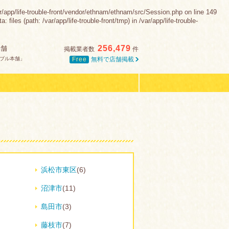
e-trouble-front/vendor/ethnam/ethnam/src/Session.php on line 149
es (path: /var/app/life-trouble-front/tmp) in /var/app/life-trouble-
256,479
本舗
掲載業者数
件
Free
無料で店舗掲載
ブル本舗」
浜松市東区
(6)
沼津市
(11)
島田市
(3)
藤枝市
(7)