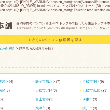
sion.php:149): [PHP] E_WARNING: session_start(): open(/var/app/life-trouble-
2b540fd21c365, O_RDWR) failed: デバイスに空き領域がありません (28) in /var/app/lif
n.php:149): [PHP] E_WARNING: session_start(): Failed to read session data: fil
静岡県内のパソコン修理やPCトラブルで困ったら生活トラブル
トラブル解決してくれる近くのパソコン修理屋を検索！比較できるサイト「生活トラ
近くのパソコン修理屋を探す
コン修理屋
静岡県内の修理屋を探す
駿河区
(4)
静岡市清水区
(7)
浜松市中区
(9)
南区
(3)
浜松市北区
(3)
浜松市浜北区
(3)
5)
富士宮市
(3)
伊東市
(3)
6)
焼津市
(3)
掛川市
(3)