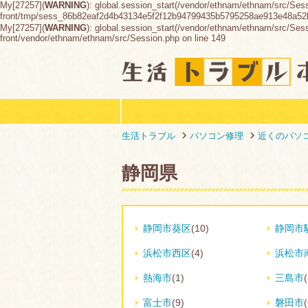
My[27257](
WARNING
): global.session_start(/vendor/ethnam/ethnam/src/Ses
front/tmp/sess_86b82eaf2d4b43134e5f2f12b94799435b5795258ae913e48a5
My[27257](
WARNING
): global.session_start(/vendor/ethnam/ethnam/src/Sessio
front/vendor/ethnam/ethnam/src/Session.php on line 149
生活トラブル
パソコン修理
近くのパソ
静岡県
静岡市葵区
(10)
静岡市
浜松市西区
(4)
浜松市
熱海市
(1)
三島市
(
富士市
(9)
磐田市
(