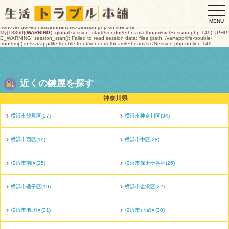
My[13360](
WARNING
): global.session_start(/vendor/ethnam/ethnam/src/Session.php:149): [PHP]
togg
E_WARNING: session_start(): open(/var/app/life-trouble-
front/tmp/sess_d648c4e8b7c190cbdac1a7f21d9d42eea87ba37f05983904e2110d8ee4393d22,
navi
O_RDWR) failed: デバイスに空き領域がありません (28) in /var/app/life-trouble-
MENU
front/vendor/ethnam/ethnam/src/Session.php on line 149
My[13360](
WARNING
): global.session_start(/vendor/ethnam/ethnam/src/Session.php:149): [PHP]
E_WARNING: session_start(): Failed to read session data: files (path: /var/app/life-trouble-
front/tmp) in /var/app/life-trouble-front/vendor/ethnam/ethnam/src/Session.php on line 149
近くの鍵屋を探す
神奈川県
横浜市鶴見区(27)
横浜市神奈川区(34)
横浜市西区(19)
横浜市中区(28)
横浜市南区(25)
横浜市保土ケ谷区(25)
横浜市磯子区(19)
横浜市金沢区(22)
横浜市港北区(31)
横浜市戸塚区(30)