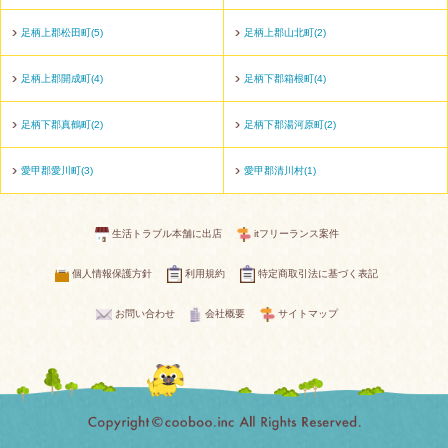
足柄上郡松田町(5)
足柄上郡山北町(2)
足柄上郡開成町(4)
足柄下郡箱根町(4)
足柄下郡真鶴町(2)
足柄下郡湯河原町(2)
愛甲郡愛川町(3)
愛甲郡清川村(1)
生活トラブル本舗に出店
itフリーランス案件
個人情報保護方針
利用規約
特定商取引法に基づく表記
お問い合わせ
会社概要
サイトマップ