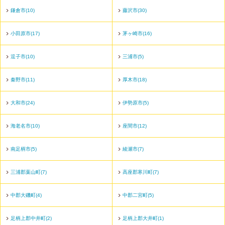
鎌倉市(10)
藤沢市(30)
小田原市(17)
茅ヶ崎市(16)
逗子市(10)
三浦市(5)
秦野市(11)
厚木市(18)
大和市(24)
伊勢原市(5)
海老名市(10)
座間市(12)
南足柄市(5)
綾瀬市(7)
三浦郡葉山町(7)
高座郡寒川町(7)
中郡大磯町(4)
中郡二宮町(5)
足柄上郡中井町(2)
足柄上郡大井町(1)