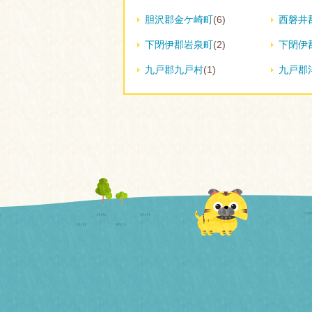
胆沢郡金ケ崎町
(6)
西磐井
下閉伊郡岩泉町
(2)
下閉伊
九戸郡九戸村
(1)
九戸郡