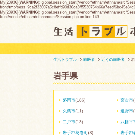
My[20936](
WARNING
): global.session_start(/vendor/ethnam/ethnam/src/Ses
front/tmp/sess_9ca2f33007a5c8effd90d36ca3ff5530754b66a7eedf6bc45e84
My[20936](
WARNING
): global.session_start(/vendor/ethnam/ethnam/src/Sessio
front/vendor/ethnam/ethnam/src/Session.php on line 149
生活トラブル
歯医者
近くの歯医者
岩
岩手県
盛岡市
(186)
宮古市
久慈市
(11)
遠野市
(
二戸市
(13)
八幡平
岩手郡葛巻町
(3)
岩手郡