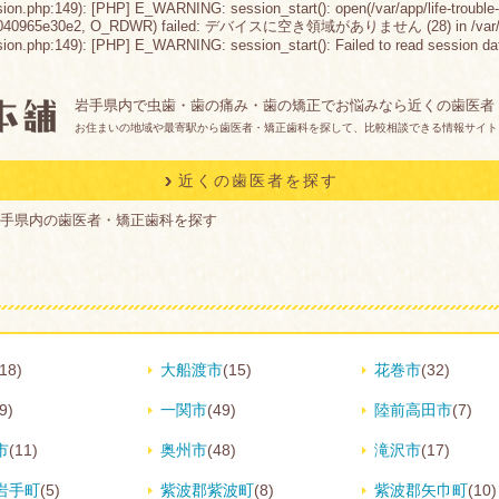
sion.php:149): [PHP] E_WARNING: session_start(): open(/var/app/life-trouble-
c040965e30e2, O_RDWR) failed: デバイスに空き領域がありません (28) in /var/app/life
n.php:149): [PHP] E_WARNING: session_start(): Failed to read session data: fil
岩手県内で虫歯・歯の痛み・歯の矯正でお悩みなら近くの歯医者
お住まいの地域や最寄駅から歯医者・矯正歯科を探して、比較相談できる情報サイト
近くの歯医者を探す
手県内の歯医者・矯正歯科を探す
(18)
大船渡市
(15)
花巻市
(32)
9)
一関市
(49)
陸前高田市
(7)
市
(11)
奥州市
(48)
滝沢市
(17)
岩手町
(5)
紫波郡紫波町
(8)
紫波郡矢巾町
(10)