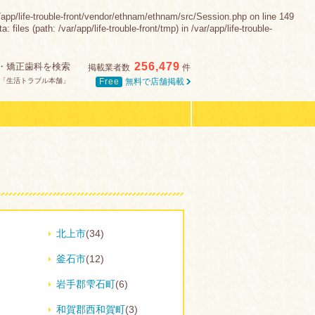
-trouble-front/vendor/ethnam/ethnam/src/Session.php on line 149
es (path: /var/app/life-trouble-front/tmp) in /var/app/life-trouble-
256,479
・矯正歯科を検索
掲載業者数
件
Free
無料で店舗掲載
「生活トラブル本舗」
北上市
(34)
釜石市
(12)
岩手郡雫石町
(6)
和賀郡西和賀町
(3)